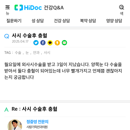
메
건강Q&A
검
뉴
색
질문하기
성 상담
건강 상담
복약 상담
영양 상담
사시 수술후 충혈
2025.04.17
|
TAG :
수술
,
눈
,
안과
,
사시
월요일에 외사시수술을 받고 3일이 지났습니다. 양쪽눈 다 수술을
받아서 둘다 충혈이 되어있는데 너무 빨개가지고 언제쯤 괜찮아지
는지 궁금합니다
Re : 사시 수술후 충혈
정중영 전문의
사랑가득안과의원