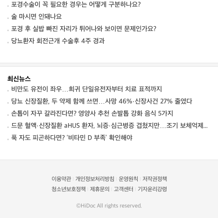
포경수술이 꼭 필요한 경우는 어떻게 구분하나요?
술 마시면 인돼나요
포경 후 실밥 빠진 자리가 튀어나와 보이면 문제인가요?
당뇨환자 회전근개 수술후 4주 경과
최신뉴스
비만도 유전이 좌우…희귀 단일유전자부터 치료 표적까지
당뇨 신장질환, 두 약제 함께 쓰면…사망 46%·신장사건 27% 줄였다
손톱이 자꾸 갈라진다면? 영양사 추천 손발톱 강화 음식 5가지
드문 혈액·신장질환 aHUS 환자, 뇌증·심근병증 겹쳤지만…조기 보체억제치료로 신경학적 회복 보여
푹 자도 피곤하다면? ‘비타민 D 부족’ 확인해야
이용약관
개인정보처리방침
운영원칙
저작권정책
|
|
|
청소년보호정책
제휴문의
고객센터
기자윤리강령
|
|
|
©HiDoc All rights reserved.