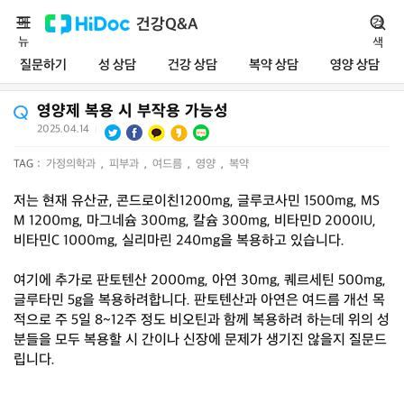
메
건강Q&A
검
뉴
색
질문하기
성 상담
건강 상담
복약 상담
영양 상담
영양제 복용 시 부작용 가능성
2025.04.14
|
TAG :
가정의학과
,
피부과
,
여드름
,
영양
,
복약
저는 현재 유산균, 콘드로이친1200mg, 글루코사민 1500mg, MS
M 1200mg, 마그네슘 300mg, 칼슘 300mg, 비타민D 2000IU,
비타민C 1000mg, 실리마린 240mg을 복용하고 있습니다.
여기에 추가로 판토텐산 2000mg, 아연 30mg, 퀘르세틴 500mg,
글루타민 5g을 복용하려합니다. 판토텐산과 아연은 여드름 개선 목
적으로 주 5일 8~12주 정도 비오틴과 함께 복용하려 하는데 위의 성
분들을 모두 복용할 시 간이나 신장에 문제가 생기진 않을지 질문드
립니다.