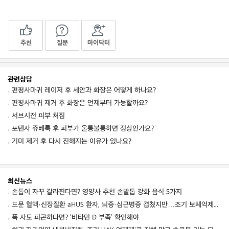
추천
질문
마이닥터
관련상담
편평사마귀 레이저 후 세안과 화장은 어떻게 하나요?
편평사마귀 제거 후 화장은 언제부터 가능할까요?
서브시전 피부 처짐
포텐자 쥬베룩 후 피부가 울퉁불퉁하면 정상인가요?
기미 제거 후 다시 진해지는 이유가 있나요?
최신뉴스
손톱이 자꾸 갈라진다면? 영양사 추천 손발톱 강화 음식 5가지
드문 혈액·신장질환 aHUS 환자, 뇌증·심근병증 겹쳤지만…조기 보체억제치료로 신경학적 회복 보여
푹 자도 피곤하다면? ‘비타민 D 부족’ 확인해야