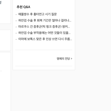
옆
추천 Q&A
매몰쌍수 후 흉터연고 시기 질문
하안검 수술 후 회복 기간은 얼마나 걸리나요?
마르쿠스 건 증후군(턱 윙크 증후군) 쌍커풀 수술 가능 여부
하안검 수술 부작용에는 어떤 것들이 있을까요?
이마에 보톡스 맞은 후 인상 쓰면 다시 주름이 생길까요?
명예의 전당 >