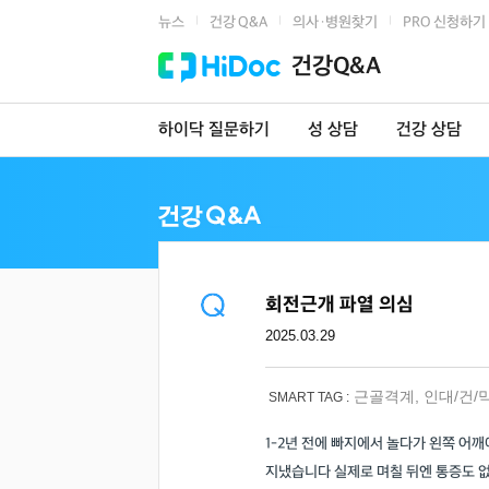
뉴스
건강 Q&A
의사·병원찾기
PRO 신청하기
|
|
|
건강Q&A
하이닥 질문하기
성 상담
건강 상담
회전근개 파열 의심
2025.03.29
근골격계
,
인대/건/
SMART TAG :
1-2년 전에 빠지에서 놀다가 왼쪽 어
지냈습니다 실제로 며칠 뒤엔 통증도 없