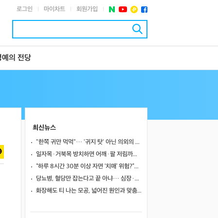
로그인
마이차트
회원가입
|
|
|
명예의 전당
최신뉴스
"한쪽 귀만 먹먹"… '귀지 탓' 아닌 의외의 원인 4가지
일자목·거북목 방치하면 어깨·팔 저림까지…초기 관리가 중요한 이유
“하루 8시간 30분 이상 자면 ‘치매’ 위험?”… 혈액 속 알츠하이머 단백질 늘었다
당뇨병, 혈당만 잡는다고 끝 아냐… 심장·신장·발 건강 관리까지 챙겨야
화장해도 티 나는 모공, 넓어진 원인과 맞춤 치료법
거