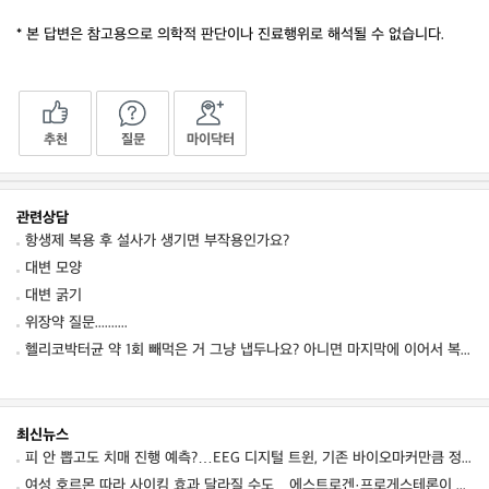
* 본 답변은 참고용으로 의학적 판단이나 진료행위로 해석될 수 없습니다.
추천
질문
마이닥터
관련상담
항생제 복용 후 설사가 생기면 부작용인가요?
대변 모양
대변 굵기
위장약 질문..........
헬리코박터균 약 1회 빼먹은 거 그냥 냅두나요? 아니면 마지막에 이어서 복용하나요?
최신뉴스
피 안 뽑고도 치매 진행 예측?…EEG 디지털 트윈, 기존 바이오마커만큼 정확했다
여성 호르몬 따라 사이킴 효과 달라질 수도…에스트로겐·프로게스테론이 약효·부작용 변동에 관여할 가능성