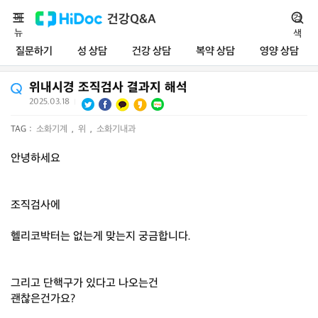
메
건강Q&A
검
뉴
색
질문하기
성 상담
건강 상담
복약 상담
영양 상담
위내시경 조직검사 결과지 해석
2025.03.18
|
TAG :
소화기계
,
위
,
소화기내과
안녕하세요
조직검사에
헬리코박터는 없는게 맞는지 궁금합니다.
그리고 단핵구가 있다고 나오는건
괜찮은건가요?