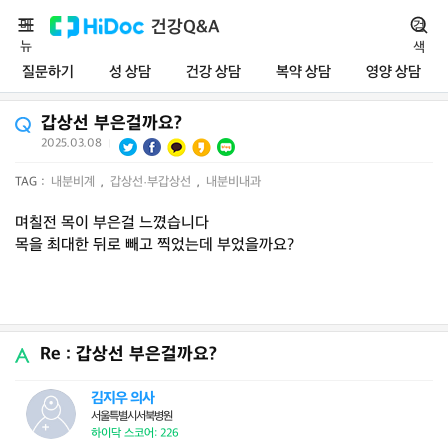
메
건강Q&A
검
뉴
색
질문하기
성 상담
건강 상담
복약 상담
영양 상담
갑상선 부은걸까요?
2025.03.08
|
TAG :
내분비계
,
갑상선·부갑상선
,
내분비내과
며칠전 목이 부은걸 느꼈습니다
목을 최대한 뒤로 빼고 찍었는데 부었을까요?
Re : 갑상선 부은걸까요?
김지우 의사
서울특별시서북병원
하이닥 스코어: 226