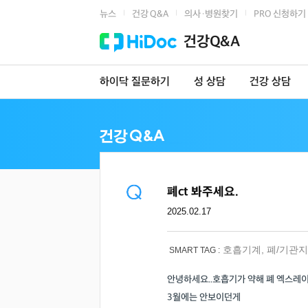
뉴스
건강 Q&A
의사·병원찾기
PRO 신청하기
|
|
|
건강Q&A
하이닥 질문하기
성 상담
건강 상담
폐ct 봐주세요.
2025.02.17
호흡기계
,
폐/기관지
SMART TAG :
안녕하세요..호흡기가 약해 폐 엑스레
3월에는 안보이던게