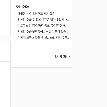
추천 Q&A
매몰쌍수 후 흉터연고 시기 질문
하안검 수술 후 회복 기간은 얼마나 걸리나요?
마르쿠스 건 증후군(턱 윙크 증후군) 쌍커풀 수술 가능 여부
하안검 수술 부작용에는 어떤 것들이 있을까요?
이마에 보톡스 맞은 후 인상 쓰면 다시 주름이 생길까요?
명예의 전당 >