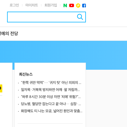
로그인
마이차트
회원가입
|
|
|
명예의 전당
최신뉴스
"한쪽 귀만 먹먹"… '귀지 탓' 아닌 의외의 원인 4가지
일자목·거북목 방치하면 어깨·팔 저림까지…초기 관리가 중요한 이유
“하루 8시간 30분 이상 자면 ‘치매’ 위험?”… 혈액 속 알츠하이머 단백질 늘었다
당뇨병, 혈당만 잡는다고 끝 아냐… 심장·신장·발 건강 관리까지 챙겨야
화장해도 티 나는 모공, 넓어진 원인과 맞춤 치료법