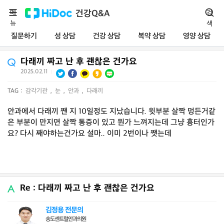
메
건강Q&A
검
뉴
색
질문하기
성 상담
건강 상담
복약 상담
영양 상담
다래끼 짜고 난 후 괜찮은 건가요
2025.02.11
|
TAG :
감각기관
,
눈
,
안과
,
다래끼
안과에서 다래끼 짼 지 10일정도 지났습니다. 윗부분 살짝 멍든거같
은 부분이 만지면 살짝 통증이 있고 뭔가 느껴지는데 그냥 흉터인가
요? 다시 째야하는건가요 설마.. 이미 2번이나 쨋는데
Re : 다래끼 짜고 난 후 괜찮은 건가요
김정용 전문의
송도센트럴안과의원