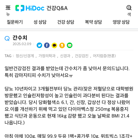
메
건강Q&A
검
뉴
색
질문하기
성 상담
건강 상담
복약 상담
영양 상담
간수치
2025.02.09
|
TAG :
정신/신경계
,
가정의학과
,
신경과
,
건강검진
,
어지럼증(현훈)
일반건강검진 결과를 받았는데 간수치가 좀 낮아서 문의드닙니다.
특히 감마지티피 수치가 낮아서요ㅠ
당뇨 10년차이고 3개월전부터 당뇨 관리(잦은 저혈당으로 대학병원
방문했고 인슐린저항성이 높고 인슐린이 과다분비 된다는 결과를
받았습니다. 당시 당화혈색소 6.1, 간, 신장, 갑상선 다 정상 나왔어
요.이를 개선하기 위해 먹고 있던 다이아벡스정 250mg 복용중지
했고 식단과 운동으로 현재 16kg 감량 했고 오늘 날짜로 BMI 21.4
나옵니다.)
아침 야채 100g, 매일 99.9 두유 1팩+콩가루 10g, 위트빅스 1조각+