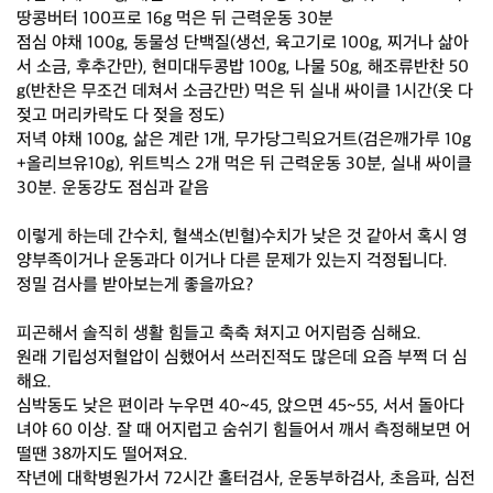
땅콩버터 100프로 16g 먹은 뒤 근력운동 30분
점심 야채 100g, 동물성 단백질(생선, 육고기로 100g, 찌거나 삶아
서 소금, 후추간만), 현미대두콩밥 100g, 나물 50g, 해조류반찬 50
g(반찬은 무조건 데쳐서 소금간만) 먹은 뒤 실내 싸이클 1시간(옷 다
젖고 머리카락도 다 젖을 정도)
저녁 야채 100g, 삶은 계란 1개, 무가당그릭요거트(검은깨가루 10g
+올리브유10g), 위트빅스 2개 먹은 뒤 근력운동 30분, 실내 싸이클
30분. 운동강도 점심과 같음
이렇게 하는데 간수치, 혈색소(빈혈)수치가 낮은 것 같아서 혹시 영
양부족이거나 운동과다 이거나 다른 문제가 있는지 걱정됩니다.
정밀 검사를 받아보는게 좋을까요?
피곤해서 솔직히 생활 힘들고 축축 쳐지고 어지럼증 심해요.
원래 기립성저혈압이 심했어서 쓰러진적도 많은데 요즘 부쩍 더 심
해요.
심박동도 낮은 편이라 누우면 40~45, 앉으면 45~55, 서서 돌아다
녀야 60 이상. 잘 때 어지럽고 숨쉬기 힘들어서 깨서 측정해보면 어
떨땐 38까지도 떨어져요.
작년에 대학병원가서 72시간 홀터검사, 운동부하검사, 초음파, 심전