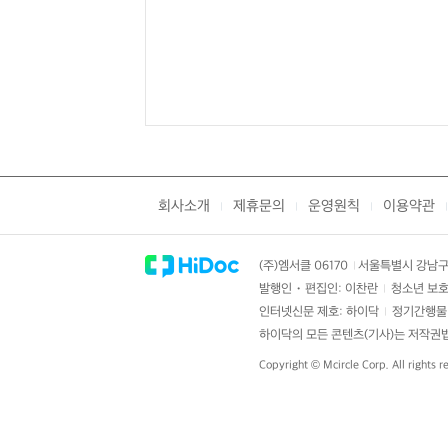
회사소개
제휴문의
운영원칙
이용약관
|
|
|
|
(주)엠서클 06170
서울특별시 강남구 
|
발행인・편집인: 이찬란
청소년 보호
|
인터넷신문 제호: 하이닥
정기간행물 
|
하이닥의 모든 콘텐츠(기사)는 저작권법의
Copyright ©
Mcircle Corp.
All rights r