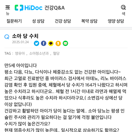
메
건강Q&A
검
뉴
색
질문하기
성 상담
건강 상담
복약 상담
영양 상담
소아 당 수치
2025.01.24
|
TAG :
영유아
,
소아청소년과
,
혈당
만5세 아이입니다
평소 다음, 다뇨, 다식이나 체중감소도 없는 건강한 아이입니다~
최근 고열로 진료받던 중 바이러스 검사에서 아데노, 리노 바이러스
감염 확인 후 입원 중에, 체혈에서 당 수치가 164가 나왔다고 하시며
높은 수치라고 하시더군요.. 체혈 전 1시간 이내로 라면과 해열제 먹
었으나 식후라도 높은 수치라 하시더라구요,( 소변검사 상에선 당
이상 없답니다)
건강하고 활발하던 아이가 당이 높다는 말에.. 소아 당뇨는 평생 인
슐린 주사와 관리가 필요하다는 걸 알기에 걱정 불안입니다
수치가 많이 높은건가요?
현재 염증수치가 많이 높은데.. 일시적으로 상승하기도 할까요?