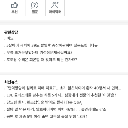
추천
질문
마이닥터
관련상담
비뇨
5살아이 새벽에 39도 발열후 증상에관하여 질문드립니다ㅠ
무릎 뜨거운닿았는데 키성장문제생길까요?
포도당 수액은 피곤할 때 맞아도 되는 건가요?
최신뉴스
"면역항암제 원리로 치매 치료?"…초기 알츠하이머 환자 40명서 새 면역항체 안전성 확인
LDL 콜레스테롤 낮추는 식품 5가지... 심장내과 전문의 추천한 '이것'은?
당뇨병 환자, 렌즈삽입술 받아도 될까? [1분 Q&A]
설탕 덜 먹은 아기, 알츠하이머병 위험 46%↓… 불안장애도 감소
금연 후 체중 5% 이상 줄면 고관절 골절 위험 1.8배↑