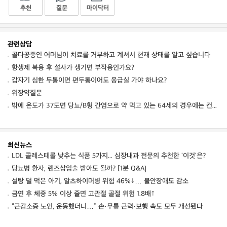
추천
질문
마이닥터
관련상담
골다공증인 어머님이 치료를 거부하고 계셔서 현재 상태를 알고 싶습니다
항생제 복용 후 설사가 생기면 부작용인가요?
갑자기 심한 두통이면 편두통이어도 응급실 가야 하나요?
위장약질문
밖에 온도가 37도면 당뇨/B형 간염으로 약 먹고 있는 64세의 경우에는 컨디션 저하를 동
최신뉴스
LDL 콜레스테롤 낮추는 식품 5가지... 심장내과 전문의 추천한 '이것'은?
당뇨병 환자, 렌즈삽입술 받아도 될까? [1분 Q&A]
설탕 덜 먹은 아기, 알츠하이머병 위험 46%↓… 불안장애도 감소
금연 후 체중 5% 이상 줄면 고관절 골절 위험 1.8배↑
“근감소증 노인, 운동했더니…” 손·무릎 근력·보행 속도 모두 개선됐다