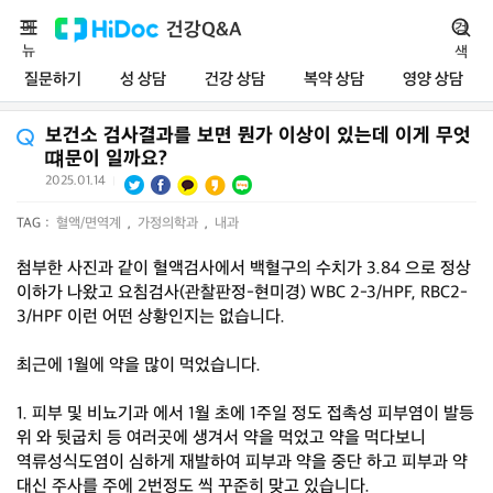
메
건강Q&A
검
뉴
색
질문하기
성 상담
건강 상담
복약 상담
영양 상담
보건소 검사결과를 보면 뭔가 이상이 있는데 이게 무엇
떄문이 일까요?
2025.01.14
|
TAG :
혈액/면역계
,
가정의학과
,
내과
첨부한 사진과 같이 혈액검사에서 백혈구의 수치가 3.84 으로 정상
이하가 나왔고 요침검사(관찰판정-현미경) WBC 2-3/HPF, RBC2-
3/HPF 이런 어떤 상황인지는 없습니다.
최근에 1월에 약을 많이 먹었습니다.
1. 피부 및 비뇨기과 에서 1월 초에 1주일 정도 접촉성 피부염이 발등
위 와 뒷굽치 등 여러곳에 생겨서 약을 먹었고 약을 먹다보니
역류성식도염이 심하게 재발하여 피부과 약을 중단 하고 피부과 약
대신 주사를 주에 2번정도 씩 꾸준히 맞고 있습니다.