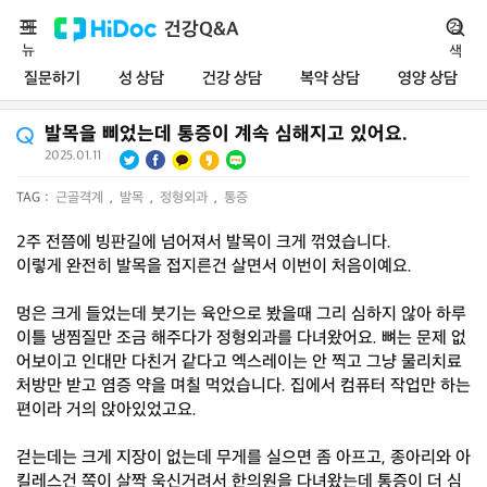
메
건강Q&A
검
뉴
색
질문하기
성 상담
건강 상담
복약 상담
영양 상담
발목을 삐었는데 통증이 계속 심해지고 있어요.
2025.01.11
|
TAG :
근골격계
,
발목
,
정형외과
,
통증
2주 전쯤에 빙판길에 넘어져서 발목이 크게 꺾였습니다.
이렇게 완전히 발목을 접지른건 살면서 이번이 처음이예요.
멍은 크게 들었는데 붓기는 육안으로 봤을때 그리 심하지 않아 하루
이틀 냉찜질만 조금 해주다가 정형외과를 다녀왔어요. 뼈는 문제 없
어보이고 인대만 다친거 같다고 엑스레이는 안 찍고 그냥 물리치료
처방만 받고 염증 약을 며칠 먹었습니다. 집에서 컴퓨터 작업만 하는
편이라 거의 앉아있었고요.
걷는데는 크게 지장이 없는데 무게를 실으면 좀 아프고, 종아리와 아
킬레스건 쪽이 살짝 욱신거려서 한의원을 다녀왔는데 통증이 더 심