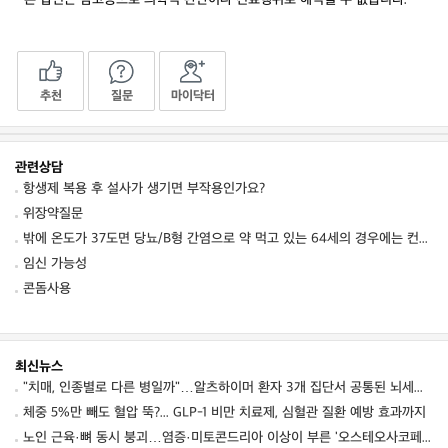
추천
질문
마이닥터
관련상담
항생제 복용 후 설사가 생기면 부작용인가요?
위장약질문
밖에 온도가 37도면 당뇨/B형 간염으로 약 먹고 있는 64세의 경우에는 컨디션 저하를 동
임신 가능성
콘돔사용
최신뉴스
"치매, 인종별로 다른 병일까"…알츠하이머 환자 3개 집단서 공통된 뇌세포 이상 발견
체중 5%만 빼도 혈압 뚝?... GLP-1 비만 치료제, 심혈관 질환 예방 효과까지
노인 근육·뼈 동시 붕괴…염증·미토콘드리아 이상이 부른 '오스테오사코페니아' 경고