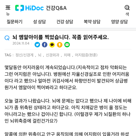
메
건강Q&A
검
뉴
색
질문하기
성 상담
건강 상담
복약 상담
영양 상담
뇌 엠알아이를 찍었습니다. 꼭좀 읽어주세요.
2024.11.04
|
TAG :
정신/신경계
,
뇌
,
신경외과
,
치매
,
어지럼증(현훈)
몇달동안 어지러움이 계속되었습니다.(지속적이고 점차 악화되는
그런 어지럼은 아닙니다). 병원에선 자율신경실조로 인한 어지러움
이다 라고 했으나 얼마전 귀검사에서 하향안진이 발견되어 상급병
원가서 엠알아이 찍어봐라고 하더군요.
오늘 결과가 나왔습니다. 뇌에 문제는 없다고 했으나 제 나이에 비해
뇌가 좀 위축된 상태라고 하더군요. 아직 치매같은 병이 올 정도는
아니라고는 했으나 겁이나긴 합니다. (이럴경우 제가 뇌질환의 하나
인 뇌위축증에 걸린건가요?)
알콜에 의한 위축이고 안구 움직임에 의해 어지럼이 있을거라 하셨