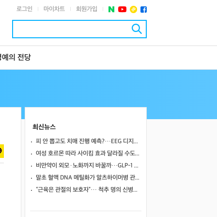
로그인
마이차트
회원가입
|
|
|
명예의 전당
최신뉴스
피 안 뽑고도 치매 진행 예측?…EEG 디지털 트윈, 기존 바이오마커만큼 정확했다
여성 호르몬 따라 사이킴 효과 달라질 수도…에스트로겐·프로게스테론이 약효·부작용 변동에 관여할 가능성
비만약이 외모·노화까지 바꿀까…GLP-1 계열의 60~80% 간지방 감소
말초 혈액 DNA 메틸화가 알츠하이머병 관련 뇌영상·인지 지표와 연관될까
“근육은 관절의 보호자”… 척추 명의 신병준 교수가 말하는 하체 근육의 힘 [평생운동연구소]