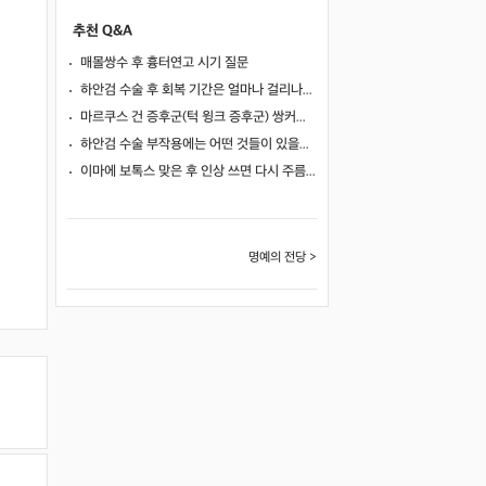
추천 Q&A
매몰쌍수 후 흉터연고 시기 질문
하안검 수술 후 회복 기간은 얼마나 걸리나요?
마르쿠스 건 증후군(턱 윙크 증후군) 쌍커풀 수술 가능 여부
하안검 수술 부작용에는 어떤 것들이 있을까요?
이마에 보톡스 맞은 후 인상 쓰면 다시 주름이 생길까요?
명예의 전당 >