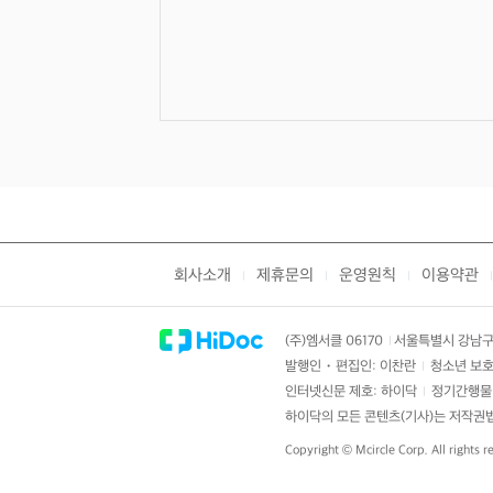
회사소개
제휴문의
운영원칙
이용약관
|
|
|
|
(주)엠서클 06170
서울특별시 강남구 
|
발행인・편집인: 이찬란
청소년 보호
|
인터넷신문 제호: 하이닥
정기간행물 
|
하이닥의 모든 콘텐츠(기사)는 저작권법의
Copyright ©
Mcircle Corp.
All rights r