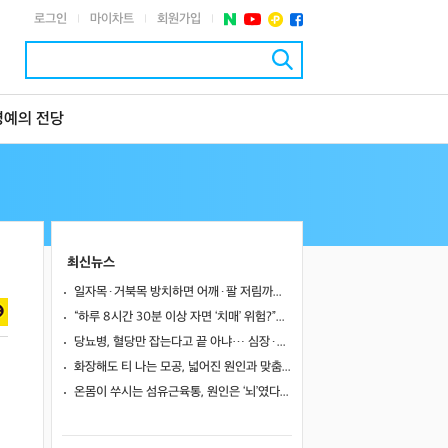
로그인
마이차트
회원가입
|
|
|
명예의 전당
최신뉴스
일자목·거북목 방치하면 어깨·팔 저림까지…초기 관리가 중요한 이유
“하루 8시간 30분 이상 자면 ‘치매’ 위험?”… 혈액 속 알츠하이머 단백질 늘었다
당뇨병, 혈당만 잡는다고 끝 아냐… 심장·신장·발 건강 관리까지 챙겨야
화장해도 티 나는 모공, 넓어진 원인과 맞춤 치료법
온몸이 쑤시는 섬유근육통, 원인은 ‘뇌’였다… 250만 명 연구로 첫 입증