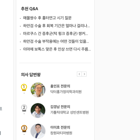
추천 Q&A
매몰쌍수 후 흉터연고 시기 질문
하안검 수술 후 회복 기간은 얼마나 걸리나요?
마르쿠스 건 증후군(턱 윙크 증후군) 쌍커풀 수술 가능 여부
하안검 수술 부작용에는 어떤 것들이 있을까요?
이마에 보톡스 맞은 후 인상 쓰면 다시 주름이 생길까요?
의사 답변왕
약사 답변왕
홍인표 전문의
김민한 약사
닥터홍가정의학과의원
시원약국
-
-
김경남 전문의
프
가톨릭대학교 성빈센트병원
-
이이호 전문의
데
창원파티마병원
-