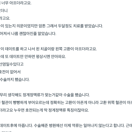
 너무 아프더라고요.
갔더니
라고요.
균이 있는지 의문이였지만 암튼 그래서 두달정도 치료를 받았습니다.
어져서 나름 괜찮아진줄 알았습니다.
이 데이트를 하고 나서 왼 치골이랑 왼쪽 고환이 아프더라고요.
데 또 데이트만 안하면 평상시엔 안아파요.
립선염일수있다고
의사 답변왕
약사 답변왕
호전이 없어서
수술까지 했습니다.
홍인표 전문의
김민한 약사
닥터홍가정의학과의원
시원약국
-
-
무리 생각해도 정계정맥류가 맞는거같아 수술을 했습니다.
김경남 전문의
쪽 혈관이 빵빵하게 부어오르는데 정확히는 고환이 아픈게 아니라 고환 위쪽 혈관이 아
가톨릭대학교 성빈센트병원
-
낫더라고요 누우면 호전되는게 딱 정계정맥류 특징이잖아요.
이이호 전문의
 데이트후에 아픕니다. 수술해준 병원에선 이제 역류는 일어나지 않는다고 합니다. 근
창원파티마병원
-