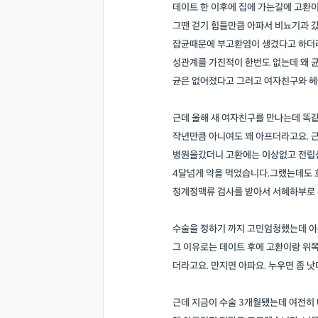
데이트 한 이후에 집에 가는길에 고환이
그땐 걷기 힘들만큼 아파서 비뇨기과 
잡균때문에 부고환염이 생겼다고 하더
성관계를 가진적이 한번도 없는데 왜 
균은 없어졌다고 그러고 여자친구와 헤
근데 올해 새 여자친구를 만나는데 똑같
작년만큼 아니여도 꽤 아프더라고요. 근
병원을갔더니 고환에는 이상없고 전
의사 답변왕
약사 답변왕
4달넘게 약을 먹었습니다.그랬는데도 
정계정맥류 검사를 받아서 서혜하부로 
홍인표 전문의
김민한 약사
닥터홍가정의학과의원
시원약국
-
-
수술을 정하기 까지 고민엄청했는데 아
김경남 전문의
그 이유로는 데이트 후에 고환이랑 위
가톨릭대학교 성빈센트병원
-
더라고요. 만지면 아파요. 누우면 좀 
이이호 전문의
근데 지금이 수술 3개월됐는데 여전히
창원파티마병원
-