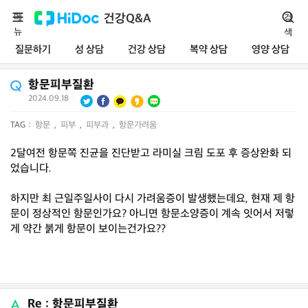
메
건강Q&A
검
뉴
색
질문하기
성 상담
건강 상담
복약 상담
영양 상담
항문피부질환
2024.09.18
|
TAG :
항문
,
피부
,
피부과
,
항문가려움
2달여전 항문쪽 진균을 진단받고 라미실 크림 도포 후 증상완화 되
었습니다.
하지만 최 근일주일사이 다시 가려움증이 발생했는데요, 현재 제 항
문이 정상적인 항문인가요? 아니면 항문소양증이 계속 잇어서 저렇
게 약간 붉게 항문이 보이는건가요??
Re : 항문피부질환