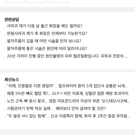
관련상담
사마귀 제거 다음 날 출근 화장을 해도 될까요?
편평사마귀 제거 후 화장은 언제부터 가능한가요?
팔자주름이 깊을 때 어떤 시술을 먼저 보나요?
팔자주름에 좋은 시술은 원인에 따라 달라지나요?
20년 가까이 진행 중인 원인불명의 피부 혈관질환입니다. 피부과 전문의 선생님들의 감별진단
최신뉴스
"치매, 인종별로 다른 병일까"…알츠하이머 환자 3개 집단서 공통된 뇌세포 이상 발견
체중 5%만 빼도 혈압 뚝?... GLP-1 비만 치료제, 심혈관 질환 예방 효과까지
노인 근육·뼈 동시 붕괴…염증·미토콘드리아 이상이 부른 '오스테오사코페니아' 경고
시험관아기 반복 착상 실패… 배아보다 먼저 살펴야 할 것은?
"두 팔로 HIV 잡는 항체"…신규 이중특이 항체, 투여 후 2주간 중증 부작용 보고 없어