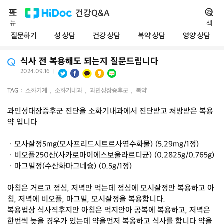
메
건강Q&A
검
뉴
색
질문하기
성 상담
건강 상담
복약 상담
영양 상담
식사 전 복용해도 되는지 질문드립니다
2024.09.16
|
TAG :
소화기계
,
소화기내과
,
과민성장증후군
,
복약
과민성대장증후군 진단을 소화기내과에서 진단받고 처방받은 복용
약 입니다
ㆍ모사잘정5mg(모사프리드시트르사염수화물)_(5.29mg/1정)
ㆍ비오플250산(사카로마이에스보울라르디균)_(0.2825g/0.765g)
ㆍ마그밀정(수산화마그네슘)_(0.5g/1정)
아침은 거르고 점심, 저녁만 먹는데 점심에 모시잘정만 복용하고 아
침, 저녁에 비오플, 마그밀, 모시잘정을 복용합니다.
복용법상 식사직후지만 아침은 먹지안아 공복에 복용하고, 저녁은
한번씩 늦을 경우가 있는데 약을먼저 복옹하고 식사를 합니다 약을