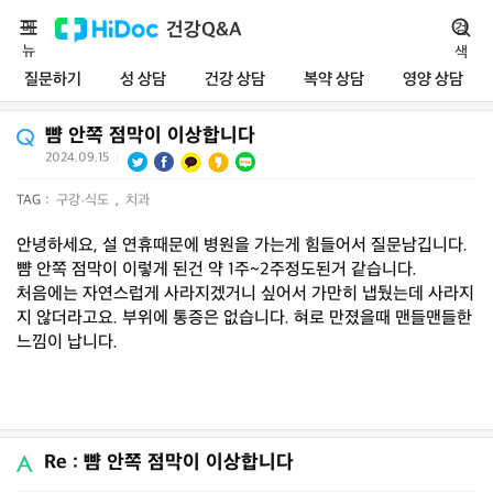
메
건강Q&A
검
뉴
색
질문하기
성 상담
건강 상담
복약 상담
영양 상담
뺨 안쪽 점막이 이상합니다
2024.09.15
|
TAG :
구강·식도
,
치과
안녕하세요, 설 연휴때문에 병원을 가는게 힘들어서 질문남깁니다.
뺨 안쪽 점막이 이렇게 된건 약 1주~2주정도된거 같습니다.
처음에는 자연스럽게 사라지겠거니 싶어서 가만히 냅뒀는데 사라지
지 않더라고요. 부위에 통증은 없습니다. 혀로 만졌을때 맨들맨들한
느낌이 납니다.
Re : 뺨 안쪽 점막이 이상합니다