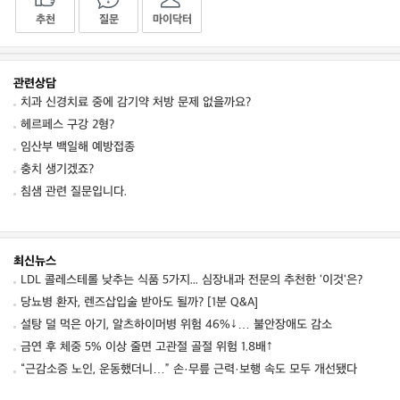
추천
질문
마이닥터
관련상담
치과 신경치료 중에 감기약 처방 문제 없을까요?
헤르페스 구강 2형?
임산부 백일해 예방접종
충치 생기겠죠?
침샘 관련 질문입니다.
최신뉴스
LDL 콜레스테롤 낮추는 식품 5가지... 심장내과 전문의 추천한 '이것'은?
당뇨병 환자, 렌즈삽입술 받아도 될까? [1분 Q&A]
설탕 덜 먹은 아기, 알츠하이머병 위험 46%↓… 불안장애도 감소
금연 후 체중 5% 이상 줄면 고관절 골절 위험 1.8배↑
“근감소증 노인, 운동했더니…” 손·무릎 근력·보행 속도 모두 개선됐다