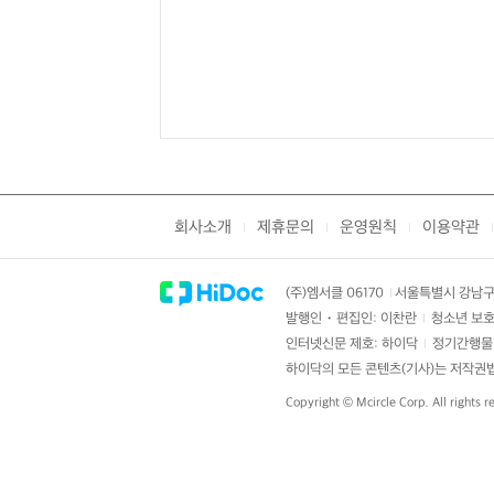
회사소개
제휴문의
운영원칙
이용약관
|
|
|
|
(주)엠서클 06170
서울특별시 강남구 
|
발행인・편집인: 이찬란
청소년 보호
|
인터넷신문 제호: 하이닥
정기간행물 
|
하이닥의 모든 콘텐츠(기사)는 저작권법의
Copyright ©
Mcircle Corp.
All rights r