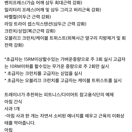
벤치프레스(가슴 어깨 삼두 최대근력 강화)
밀리터리 프레스(어깨 및 삼두 그리고 허리근육 강화)
바벨컬(이두근 근력 강화)
라잉 트라이 셉스익스텐션(삼두근 근력 강화)
크런치/싣업(복근근력 강화)
오블리끄 크런치/케이블 트위스트(외복사근 옆구리 지방제거 및 회
전력 강화)
*초급자는 15RM이상할수있는 가벼운중량으로 주 3회 실시 고급자
는 10RM이하를 할수있는 무거운 중량으로 주 2회만 실시
* 초급자는 크런치를 고급자는 싣업을 실시
* 초급자는 오블리끄 크런치를 고급자는 케이블 트위스트를 실시
트레이너가 추천하는 피트니스/다이어트 참고용식단의 예제
아침 간식
사과 1개
-아침 사과 한 개는 자면서 소비된 에너지를 채우고 근육의 이화상
태를 막아줍니다.
아침