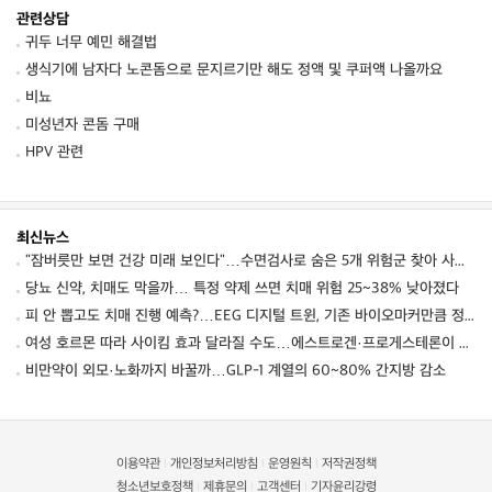
관련상담
귀두 너무 예민 해결법
생식기에 남자다 노콘돔으로 문지르기만 해도 정액 및 쿠퍼액 나올까요
비뇨
미성년자 콘돔 구매
HPV 관련
최신뉴스
"잠버릇만 보면 건강 미래 보인다"…수면검사로 숨은 5개 위험군 찾아 사망·심혈관·뇌질환 예측
당뇨 신약, 치매도 막을까… 특정 약제 쓰면 치매 위험 25~38% 낮아졌다
피 안 뽑고도 치매 진행 예측?…EEG 디지털 트윈, 기존 바이오마커만큼 정확했다
여성 호르몬 따라 사이킴 효과 달라질 수도…에스트로겐·프로게스테론이 약효·부작용 변동에 관여할 가능성
비만약이 외모·노화까지 바꿀까…GLP-1 계열의 60~80% 간지방 감소
이용약관
개인정보처리방침
운영원칙
저작권정책
|
|
|
청소년보호정책
제휴문의
고객센터
기자윤리강령
|
|
|