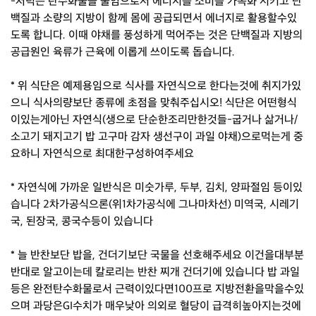
-저녁은 탄수화물을 줄임으로서 에너지를 소비를 가속화 시키고 단
백질과 소량의 지방이 함께 몸에 공급되면서 에너지로 활용할수있
도록 합니다. 이때 야채를 풍성하게 먹어주는 것은 단백질과 지방의
공급원인 육류가 근육에 이롭게 쓰이도록 돕습니다.
* 위 식단은 예제용임으로 식사를 자연식으로 한다는것에 취지가있
으니 식사의량보단 종류에 초점을 맞춰주십시오! 식단은 어떤형식
이있는게아닌 자연식(생으로 단순한조리만한것들-굽거나 삶거나/
소고기 돼지고기 밥 고구마 감자 생선구이 과일 야채)으로먹는게 중
요하니 자연식으로 최대한구성하여주세요
* 자연식에 가까운 일반식은 미숫가루, 두부, 김치, 양파절임 등이있
습니다 2차가공식으론(위1차가공식에 그나마차선) 미역국, 시레기
국, 된장국, 콩국수등이 있습니다
* 늘 반찬보단 밥을, 건더기보단 국물을 선호해주세요 이건을대부분
반대로 알고이는데 칼로리는 반찬 찌개 건더기에 있습니다 밥 과일
등은 완전탄수화물로서 근력이있다면100프로 지방전환을막을수있
으며 과당은GI수치가 매우낮아 의외로 혈당이 급격히높아지는것에