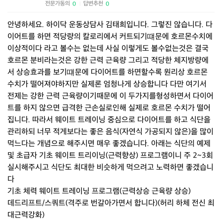
전문가동의
답변추천
0
0
|
안녕하세요. 하이닥 운동상담사 김태희입니다. 그렇진 않습니다. 다
이어트를 하면 적당량의 칼로리에서 커트되기떄문에 호르몬수치에
이상적이다 라고 볼수는 없는데 사실 이렇게도 볼수없는것은 결국
호르몬 분비라는것은 강한 근력 근육량 그리고 적당한 체지방량에
서 상승효과를 보기떄문에 다이어트를 하면할수록 원리상 호르몬
수치가 떨어져야하지만 실제론 엄청나게 상승합니다 다만 여기서
전제는 강한 근력 근육량이기때문에 이 두가지를형성하면서 다이어
트를 하지 않으면 급격한 근손실로인해 실제로 호르몬 수치가 떨어
집니다. 따라서 웨이트 트레이닝 중심으로 다이어트를 하고 식단을
관리하되 너무 적게보다는 좋은 음식(자연식 가공되지 않은)을 많이
먹느다는 개념으로 해주시면 매우 좋겠습니다. 아래는 식단의 예제
및 초급자 기초 웨이트 트리이닝(근력향상) 프로그램이니 주 2~3회
실시해주시고 식단도 최대한 비슷하게 먹으려고 노력하면 좋겠습니
다
기초 체력 웨이트 트레이닝 프로그램(근력상승 근육량 상승)
데드리프트/스쿼트(격주로 번갈아가면서 합니다)(허리 하체 전신 최
대근력강화)