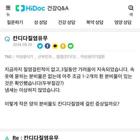
메
건강Q&A
검
뉴
색
질문하기
성 상담
건강 상담
복약 상담
영양 상담
칸디다질염유무
2024.08.29
|
TAG :
여성생식기
,
산부인과
,
질염(칸디다)
,
여성생식기질환
지금까지 질염걸린적이 없고,3일동안 가려움이 지속되었습니다. 속
옷에 묻히는 분비물은 없는데 아주 조금 1-2개의 흰 분비물이 있는
것은 확인했습니다(두부질감?)
냄새는 이상하지 않았습니다.
이렇게 작은 양의 분비물도 칸디다질염에 걸린 증상일까요?
Re : 칸디다질염유무