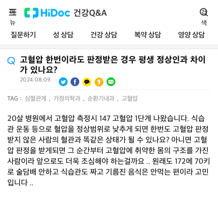
메
건강Q&A
검
뉴
색
질문하기
성 상담
건강 상담
복약 상담
영양 상담
고혈압 한번이라도 판정받은 경우 평생 정상인과 차이
가 있나요?
2024.08.09
|
TAG :
심혈관계
,
가정의학과
,
순환기내과
,
고혈압
20살 병원에서 고혈압 측정시 147 고혈압 1단계 나왔습니다. 식습
관 운동 등으로 혈압을 정상범위로 낮추게 되면 한번도 고혈압 판정
받지 않은 사람의 혈관과 똑같은 상태가 될 수 있나요? 아니면 고혈
압 판정을 받게되면 그 순간부터 고혈압에 취약한 몸의 구조를 가진
사람이라 앞으로도 더욱 조심해야 하는걸까요 .. 원래도 172에 70키
로 술담배 안하고 식습관도 짜고 기름진 음식은 안먹는 편이라 고민
입니다 ..