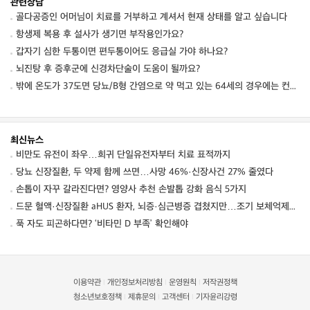
관련상담
골다공증인 어머님이 치료를 거부하고 계셔서 현재 상태를 알고 싶습니다
항생제 복용 후 설사가 생기면 부작용인가요?
갑자기 심한 두통이면 편두통이어도 응급실 가야 하나요?
뇌진탕 후 증후군에 신경차단술이 도움이 될까요?
밖에 온도가 37도면 당뇨/B형 간염으로 약 먹고 있는 64세의 경우에는 컨디션 저하를 동
최신뉴스
비만도 유전이 좌우…희귀 단일유전자부터 치료 표적까지
당뇨 신장질환, 두 약제 함께 쓰면…사망 46%·신장사건 27% 줄였다
손톱이 자꾸 갈라진다면? 영양사 추천 손발톱 강화 음식 5가지
드문 혈액·신장질환 aHUS 환자, 뇌증·심근병증 겹쳤지만…조기 보체억제치료로 신경학적 회복 보여
푹 자도 피곤하다면? ‘비타민 D 부족’ 확인해야
이용약관
개인정보처리방침
운영원칙
저작권정책
|
|
|
청소년보호정책
제휴문의
고객센터
기자윤리강령
|
|
|