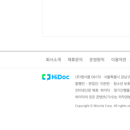
회사소개
제휴문의
운영원칙
이용약관
|
|
|
|
(주)엠서클 06170
서울특별시 강남구 
|
발행인・편집인: 이찬란
청소년 보호
|
인터넷신문 제호: 하이닥
정기간행물 
|
하이닥의 모든 콘텐츠(기사)는 저작권법의
Copyright ©
Mcircle Corp.
All rights r