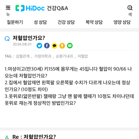
메
건강Q&A
검
뉴
색
질문하기
성 상담
건강 상담
복약 상담
영양 상담
저혈압인가요?
2024.08.01
|
TAG :
심혈관계
,
가정의학과
,
순환기내과
,
저혈압
1.여성이고(만30세) 키155에 몸무게는 45입니다 혈압이 90/66 나
오는데 저혈압인가요?
2.집에서 혈압재면 왼쪽팔 오른쪽팔 수치가 다르게 나오는데 정상
인가요? (10정도 차이)
3.옷위로(얇은반팔) 잴때랑 그냥 맨 팔에 잴때가 10정도 차이나던데
옷위로 재는게 정상적인 방법인가요?
Re : 저혈압인가요?