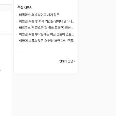
추천 Q&A
매몰쌍수 후 흉터연고 시기 질문
하안검 수술 후 회복 기간은 얼마나 걸리나요?
마르쿠스 건 증후군(턱 윙크 증후군) 쌍커풀 수술 가능 여부
하안검 수술 부작용에는 어떤 것들이 있을까요?
이마에 보톡스 맞은 후 인상 쓰면 다시 주름이 생길까요?
명예의 전당 >
나