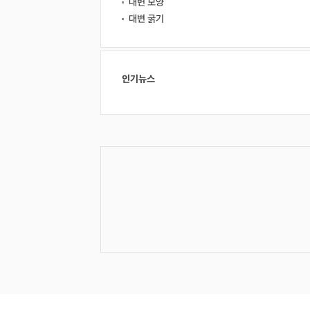
대변 모양
대변 굵기
인기뉴스