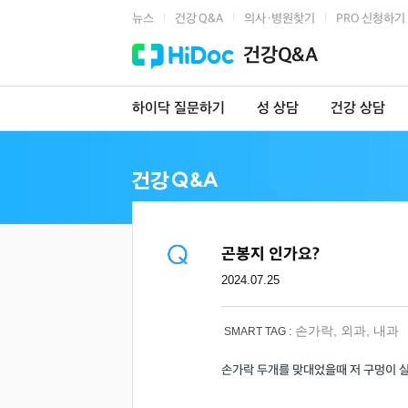
뉴스
건강 Q&A
의사·병원찾기
PRO 신청하기
|
|
|
건강Q&A
하이닥 질문하기
성 상담
건강 상담
곤봉지 인가요?
2024.07.25
손가락
,
외과
,
내과
SMART TAG :
손가락 두개를 맞대었을때 저 구멍이 