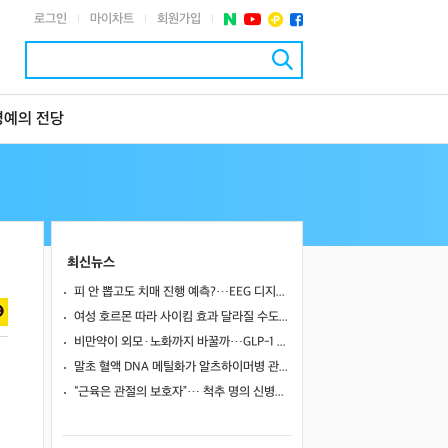
로그인
마이차트
회원가입
|
|
|
명예의 전당
최신뉴스
피 안 뽑고도 치매 진행 예측?…EEG 디지털 트윈, 기존 바이오마커만큼 정확했다
여성 호르몬 따라 사이킴 효과 달라질 수도…에스트로겐·프로게스테론이 약효·부작용 변동에 관여할 가능성
비만약이 외모·노화까지 바꿀까…GLP-1 계열의 60~80% 간지방 감소
말초 혈액 DNA 메틸화가 알츠하이머병 관련 뇌영상·인지 지표와 연관될까
“근육은 관절의 보호자”… 척추 명의 신병준 교수가 말하는 하체 근육의 힘 [평생운동연구소]