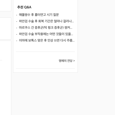
추천 Q&A
매몰쌍수 후 흉터연고 시기 질문
하안검 수술 후 회복 기간은 얼마나 걸리나요?
마르쿠스 건 증후군(턱 윙크 증후군) 쌍커풀 수술 가능 여부
하안검 수술 부작용에는 어떤 것들이 있을까요?
이마에 보톡스 맞은 후 인상 쓰면 다시 주름이 생길까요?
명예의 전당 >