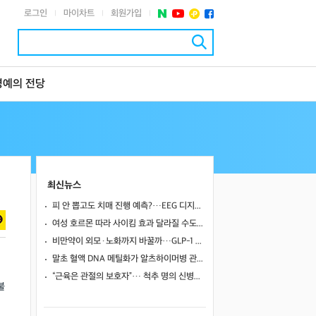
로그인
마이차트
회원가입
|
|
|
명예의 전당
최신뉴스
피 안 뽑고도 치매 진행 예측?…EEG 디지털 트윈, 기존 바이오마커만큼 정확했다
여성 호르몬 따라 사이킴 효과 달라질 수도…에스트로겐·프로게스테론이 약효·부작용 변동에 관여할 가능성
비만약이 외모·노화까지 바꿀까…GLP-1 계열의 60~80% 간지방 감소
말초 혈액 DNA 메틸화가 알츠하이머병 관련 뇌영상·인지 지표와 연관될까
“근육은 관절의 보호자”… 척추 명의 신병준 교수가 말하는 하체 근육의 힘 [평생운동연구소]
불