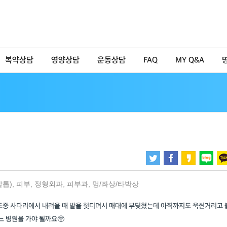
복약상담
영양상담
운동상담
FAQ
MY Q&A
발톱)
,
피부
,
정형외과
,
피부과
,
멍/좌상/타박상
 도중 사다리에서 내려올 때 발을 헛디뎌서 매대에 부딪혔는데 아직까지도 욱씬거리고 
느 병원을 가야 될까요🥺