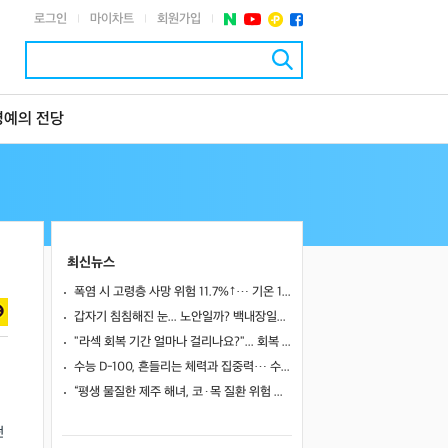
로그인
마이차트
회원가입
|
|
|
명예의 전당
최신뉴스
폭염 시 고령층 사망 위험 11.7%↑… 기온 1도 오를 때마다 위험 높아져
갑자기 침침해진 눈... 노안일까? 백내장일까?
"라섹 회복 기간 얼마나 걸리나요?"... 회복 과정과 일상 복귀 시점
수능 D-100, 흔들리는 체력과 집중력… 수험생 영양 관리 어떻게 할까
“평생 물질한 제주 해녀, 코·목 질환 위험 높았다”… 10년 추적 연구 결과
떤