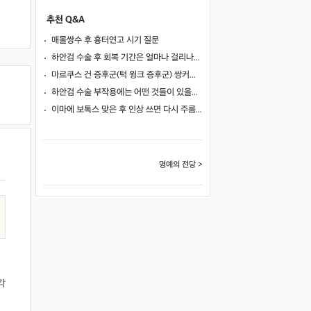
추천 Q&A
매몰쌍수 후 흉터연고 시기 질문
하안검 수술 후 회복 기간은 얼마나 걸리나요?
마르쿠스 건 증후군(턱 윙크 증후군) 쌍커풀 수술 가능 여부
하안검 수술 부작용에는 어떤 것들이 있을까요?
이마에 보톡스 맞은 후 인상 쓰면 다시 주름이 생길까요?
명예의 전당 >
각