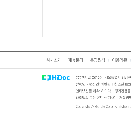
회사소개
제휴문의
운영원칙
이용약관
|
|
|
|
(주)엠서클 06170
서울특별시 강남구 
|
발행인・편집인: 이찬란
청소년 보호
|
인터넷신문 제호: 하이닥
정기간행물 
|
하이닥의 모든 콘텐츠(기사)는 저작권법의
Copyright ©
Mcircle Corp.
All rights r