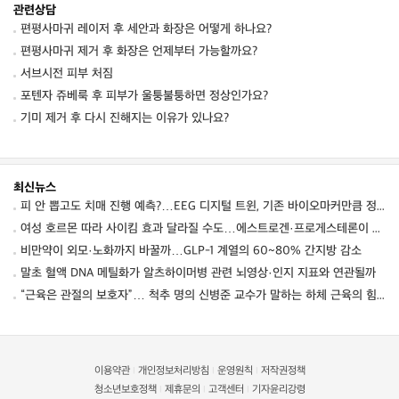
관련상담
편평사마귀 레이저 후 세안과 화장은 어떻게 하나요?
편평사마귀 제거 후 화장은 언제부터 가능할까요?
서브시전 피부 처짐
포텐자 쥬베룩 후 피부가 울퉁불퉁하면 정상인가요?
기미 제거 후 다시 진해지는 이유가 있나요?
최신뉴스
피 안 뽑고도 치매 진행 예측?…EEG 디지털 트윈, 기존 바이오마커만큼 정확했다
여성 호르몬 따라 사이킴 효과 달라질 수도…에스트로겐·프로게스테론이 약효·부작용 변동에 관여할 가능성
비만약이 외모·노화까지 바꿀까…GLP-1 계열의 60~80% 간지방 감소
말초 혈액 DNA 메틸화가 알츠하이머병 관련 뇌영상·인지 지표와 연관될까
“근육은 관절의 보호자”… 척추 명의 신병준 교수가 말하는 하체 근육의 힘 [평생운동연구소]
이용약관
개인정보처리방침
운영원칙
저작권정책
|
|
|
청소년보호정책
제휴문의
고객센터
기자윤리강령
|
|
|