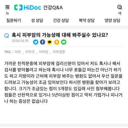
메
건강Q&A
검
뉴
색
질문하기
성 상담
건강 상담
복약 상담
영양 상담
혹시 피부암의 가능성에 대해 봐주실수 있나요?
2024.05.19
|
TAG :
피부
,
피부과
,
피부암
,
피부질환
가까운 친척분중에 피부암에 걸리신분이 있어서 저도 혹시나 해서
검사를 받아볼려고 하는데 혹시나 너무 호들갑 떠는건 아닌가 하기
도 하고 지방이라 근처에 피부암 봐주는 병원도 없어서 우선 질문을
드려보고 가능성이 조금 있어보인다 하시면 병원을 찾아가 보려고
합니다. 크기가 조금있는 점이 5개정도 있길래 사진 첨부해봅니다
점들은 선천적으로 있거나 5년이상된 점이고 딱히 가렵거나 피나거
나 하는 증상은 없습니다