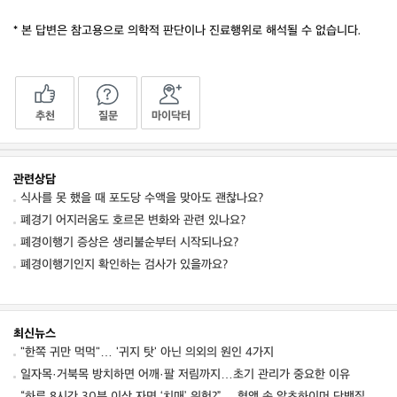
* 본 답변은 참고용으로 의학적 판단이나 진료행위로 해석될 수 없습니다.
추천
질문
마이닥터
관련상담
식사를 못 했을 때 포도당 수액을 맞아도 괜찮나요?
폐경기 어지러움도 호르몬 변화와 관련 있나요?
폐경이행기 증상은 생리불순부터 시작되나요?
폐경이행기인지 확인하는 검사가 있을까요?
최신뉴스
"한쪽 귀만 먹먹"… '귀지 탓' 아닌 의외의 원인 4가지
일자목·거북목 방치하면 어깨·팔 저림까지…초기 관리가 중요한 이유
“하루 8시간 30분 이상 자면 ‘치매’ 위험?”… 혈액 속 알츠하이머 단백질 늘었다