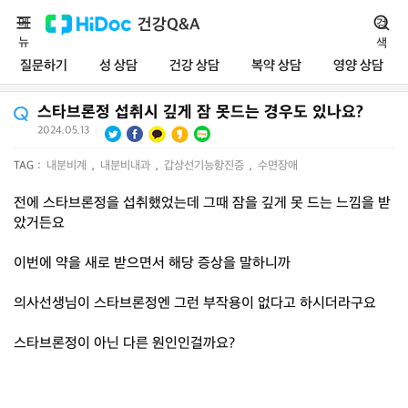
메
건강Q&A
검
뉴
색
질문하기
성 상담
건강 상담
복약 상담
영양 상담
스타브론정 섭취시 깊게 잠 못드는 경우도 있나요?
2024.05.13
|
TAG :
내분비계
,
내분비내과
,
갑상선기능항진증
,
수면장애
전에 스타브론정을 섭취했었는데 그때 잠을 깊게 못 드는 느낌을 받
았거든요
이번에 약을 새로 받으면서 해당 증상을 말하니까
의사선생님이 스타브론정엔 그런 부작용이 없다고 하시더라구요
스타브론정이 아닌 다른 원인인걸까요?