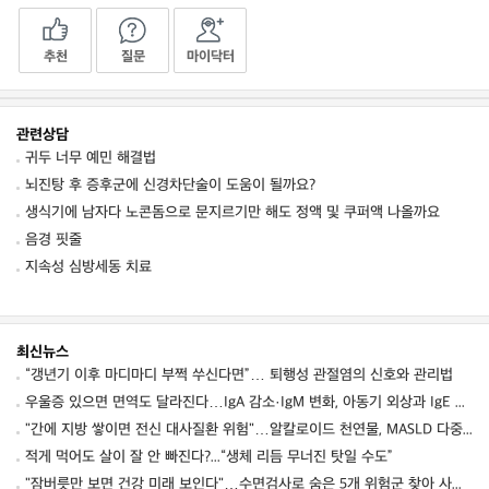
추천
질문
마이닥터
관련상담
귀두 너무 예민 해결법
뇌진탕 후 증후군에 신경차단술이 도움이 될까요?
생식기에 남자다 노콘돔으로 문지르기만 해도 정액 및 쿠퍼액 나올까요
음경 핏줄
지속성 심방세동 치료
최신뉴스
“갱년기 이후 마디마디 부쩍 쑤신다면”… 퇴행성 관절염의 신호와 관리법
우울증 있으면 면역도 달라진다…IgA 감소·IgM 변화, 아동기 외상과 IgE 증가로 국소 면역·알레르기 취약성 시사
"간에 지방 쌓이면 전신 대사질환 위험"…알칼로이드 천연물, MASLD 다중 경로 겨냥 새 치료 후보로
적게 먹어도 살이 잘 안 빠진다?...“생체 리듬 무너진 탓일 수도”
"잠버릇만 보면 건강 미래 보인다"…수면검사로 숨은 5개 위험군 찾아 사망·심혈관·뇌질환 예측