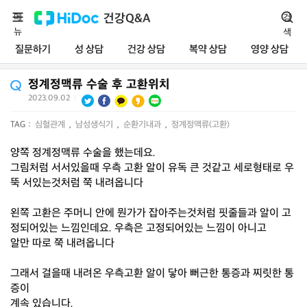
메
건강Q&A
검
뉴
색
질문하기
성 상담
건강 상담
복약 상담
영양 상담
정계정맥류 수술 후 고환위치
2023.09.02
|
TAG :
심혈관계
,
남성생식기
,
순환기내과
,
정계정맥류(고환)
양쪽 정계정맥류 수술을 했는데요.
그림처럼 서서있을때 우측 고환 알이 유독 큰 것같고 세로형태로 우
뚝 서있는것처럼 쭉 내려옵니다
왼쪽 고환은 주머니 안에 뭔가가 잡아주는것처럼 핏줄들과 알이 고
정되어있는 느낌인데요. 우측은 고정되어있는 느낌이 아니고
알만 따로 쭉 내려옵니다
그래서 걸을때 내려온 우측고환 알이 닿아 뻐근한 통증과 찌릿한 통
증이
계속 있습니다.