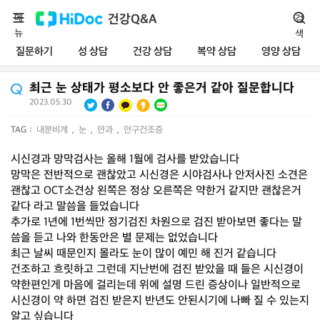
메
건강Q&A
검
뉴
색
질문하기
성 상담
건강 상담
복약 상담
영양 상담
최근 눈 상태가 평소보다 안 좋은거 같아 질문합니다
2023.05.30
|
TAG :
내분비계
,
눈
,
안과
,
안구건조증
시신경과 망막검사는 올해 1월에 검사를 받았습니다
망막은 전반적으로 괜찮았고 시신경은 시야검사나 안저사진 소견은
괜찮고 OCT소견상 왼쪽은 정상 오른쪽은 약한거 같지만 괜찮은거
같다 라고 말씀을 들었습니다
추가로 1년에 1번씩만 정기검진 차원으로 검진 받아보면 좋다는 말
씀을 듣고 나와 한동안은 별 문제는 없었습니다
최근 날씨 때문인지 몰라도 눈이 많이 예민 해 진거 같습니다
건조하고 흐릿하고 그런데 지난번에 검진 받았을 때 들은 시신경이
약한편인게 마음에 걸리는데 위에 설명 드린 증상이나 일반적으로
시신경이 약 하면 검진 받은지 반년도 안된시기에 나빠 질 수 있는지
알고 싶습니다