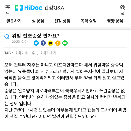
메
건강Q&A
검
뉴
색
질문하기
성 상담
건강 상담
복약 상담
영양 상담
위암 전조증상 인가요?
2022.12.04
|
TAG :
소화기계
,
위
,
소화기내과
오래 전부터 자주는 아니고 아프다안아프다 해서 위염약을 종종먹
었는데 요즘들어 꽤 자주그러고 밖에서 일하는시간이 길다보니 자
극적인 음식도 많이먹게되고 이러면서 부터 약을 거의 달고 살고있
습니다.
증상은 왼쪽명치 바로아래부분이 쿡쿡쑤시기만하고 쓰린증상은 없
습니다. 인터넷에 흔히 나와있는 증상은 없고 설사와 변비가 반복되
는 정도 입니다.
지난 7월에 내시경 받았는데 아무문제 없다고 했는데 그사이에 위암
이 생길 수있나요? 아니면 발견이 안될수도있나요?