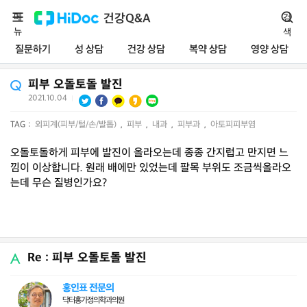
메
건강Q&A
검
뉴
색
질문하기
성 상담
건강 상담
복약 상담
영양 상담
피부 오돌토돌 발진
2021.10.04
|
TAG :
외피계(피부/털/손/발톱)
,
피부
,
내과
,
피부과
,
아토피피부염
오돌토돌하게 피부에 발진이 올라오는데 종종 간지럽고 만지면 느
낌이 이상합니다. 원래 배에만 있었는데 팔목 부위도 조금씩올라오
는데 무슨 질병인가요?
Re : 피부 오돌토돌 발진
홍인표 전문의
닥터홍가정의학과의원