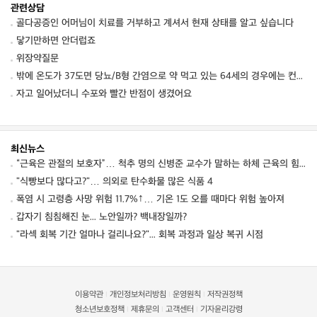
관련상담
골다공증인 어머님이 치료를 거부하고 계셔서 현재 상태를 알고 싶습니다
닿기만하면 안더럽죠
위장약질문
밖에 온도가 37도면 당뇨/B형 간염으로 약 먹고 있는 64세의 경우에는 컨디션 저하를 동
자고 일어났더니 수포와 빨간 반점이 생겼어요
최신뉴스
“근육은 관절의 보호자”… 척추 명의 신병준 교수가 말하는 하체 근육의 힘 [평생운동연구소]
"식빵보다 많다고?"… 의외로 탄수화물 많은 식품 4
폭염 시 고령층 사망 위험 11.7%↑… 기온 1도 오를 때마다 위험 높아져
갑자기 침침해진 눈... 노안일까? 백내장일까?
"라섹 회복 기간 얼마나 걸리나요?"... 회복 과정과 일상 복귀 시점
이용약관
개인정보처리방침
운영원칙
저작권정책
|
|
|
청소년보호정책
제휴문의
고객센터
기자윤리강령
|
|
|