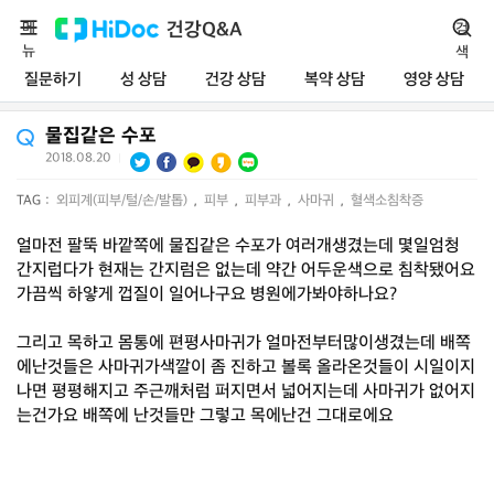
메
건강Q&A
검
뉴
색
질문하기
성 상담
건강 상담
복약 상담
영양 상담
물집같은 수포
2018.08.20
|
TAG :
외피계(피부/털/손/발톱)
,
피부
,
피부과
,
사마귀
,
혈색소침착증
얼마전 팔뚝 바깥쪽에 물집같은 수포가 여러개생겼는데 몇일엄청
간지럽다가 현재는 간지럼은 없는데 약간 어두운색으로 침착됐어요
가끔씩 하얗게 껍질이 일어나구요 병원에가봐야하나요?
그리고 목하고 몸통에 편평사마귀가 얼마전부터많이생겼는데 배쪽
에난것들은 사마귀가색깔이 좀 진하고 볼록 올라온것들이 시일이지
나면 평평해지고 주근깨처럼 퍼지면서 넓어지는데 사마귀가 없어지
는건가요 배쪽에 난것들만 그렇고 목에난건 그대로에요