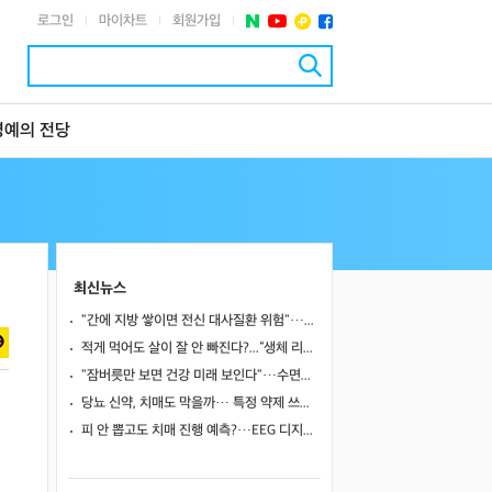
로그인
마이차트
회원가입
|
|
|
명예의 전당
최신뉴스
"간에 지방 쌓이면 전신 대사질환 위험"…알칼로이드 천연물, MASLD 다중 경로 겨냥 새 치료 후보로
적게 먹어도 살이 잘 안 빠진다?...“생체 리듬 무너진 탓일 수도”
"잠버릇만 보면 건강 미래 보인다"…수면검사로 숨은 5개 위험군 찾아 사망·심혈관·뇌질환 예측
당뇨 신약, 치매도 막을까… 특정 약제 쓰면 치매 위험 25~38% 낮아졌다
피 안 뽑고도 치매 진행 예측?…EEG 디지털 트윈, 기존 바이오마커만큼 정확했다