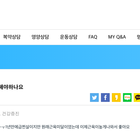
복약상담
영양상담
운동상담
FAQ
MY Q&A
게해야하나요
,
건강증진
ㅜㅜ1년만에급찐살이지만 원래근육미달이였는데 이제근육이높게나와서 좋아요