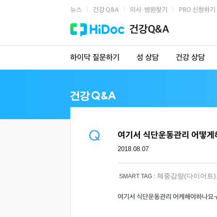
뉴스
건강 Q&A
의사·병원찾기
PRO 신청하기
|
|
|
건강Q&A
하이닥 질문하기
성 상담
건강 상담
여기서 식단운동관리 어떻
2018.08.07
체중감량(다이어트)
SMART TAG :
여기서 식단운동관리 어케해야하나요