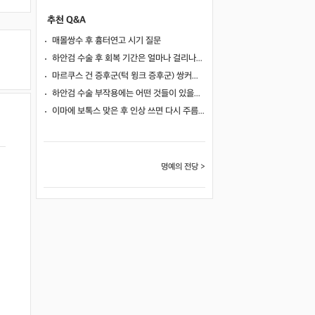
추천 Q&A
매몰쌍수 후 흉터연고 시기 질문
하안검 수술 후 회복 기간은 얼마나 걸리나요?
마르쿠스 건 증후군(턱 윙크 증후군) 쌍커풀 수술 가능 여부
하안검 수술 부작용에는 어떤 것들이 있을까요?
이마에 보톡스 맞은 후 인상 쓰면 다시 주름이 생길까요?
명예의 전당 >