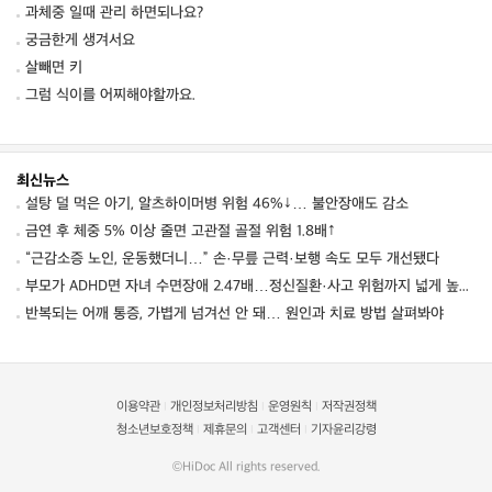
과체중 일때 관리 하면되나요?
궁금한게 생겨서요
살빼면 키
그럼 식이를 어찌해야할까요.
최신뉴스
설탕 덜 먹은 아기, 알츠하이머병 위험 46%↓… 불안장애도 감소
금연 후 체중 5% 이상 줄면 고관절 골절 위험 1.8배↑
“근감소증 노인, 운동했더니…” 손·무릎 근력·보행 속도 모두 개선됐다
부모가 ADHD면 자녀 수면장애 2.47배…정신질환·사고 위험까지 넓게 높였다
반복되는 어깨 통증, 가볍게 넘겨선 안 돼… 원인과 치료 방법 살펴봐야
이용약관
개인정보처리방침
운영원칙
저작권정책
|
|
|
청소년보호정책
제휴문의
고객센터
기자윤리강령
|
|
|
©HiDoc All rights reserved.