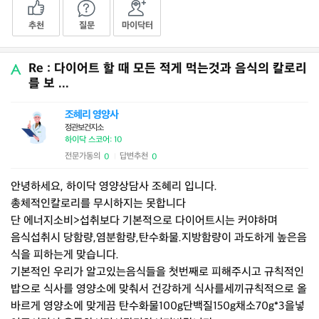
추천
질문
마이닥터
Re : 다이어트 할 때 모든 적게 먹는것과 음식의 칼로리
를 보 ...
조혜리 영양사
정관보건지소
하이닥 스코어: 10
전문가동의
답변추천
0
0
|
안녕하세요, 하이닥 영양상담사 조혜리 입니다.
총체적인칼로리를 무시하지는 못합니다
단 에너지소비>섭취보다 기본적으로 다이어트시는 커야하며
음식섭취시 당함량,염분함량,탄수화물.지방함량이 과도하게 높은음
식을 피하는게 맞습니다.
기본적인 우리가 알고있는음식들을 첫번째로 피해주시고 규칙적인
밥으로 식사를 영양소에 맞춰서 건강하게 식사를세끼규칙적으로 올
바르게 영양소에 맞게끔 탄수화물100g단백질150g채소70g*3을넣