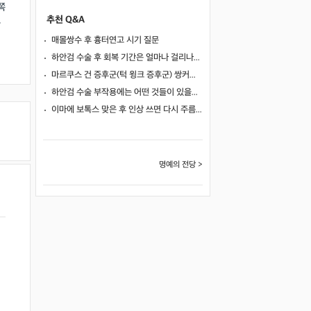
쪽
추천 Q&A
잘
매몰쌍수 후 흉터연고 시기 질문
하안검 수술 후 회복 기간은 얼마나 걸리나요?
마르쿠스 건 증후군(턱 윙크 증후군) 쌍커풀 수술 가능 여부
하안검 수술 부작용에는 어떤 것들이 있을까요?
이마에 보톡스 맞은 후 인상 쓰면 다시 주름이 생길까요?
명예의 전당 >