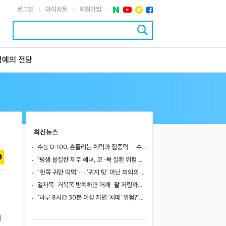
로그인
마이차트
회원가입
|
|
|
명예의 전당
최신뉴스
수능 D-100, 흔들리는 체력과 집중력… 수험생 영양 관리 어떻게 할까
“평생 물질한 제주 해녀, 코·목 질환 위험 높았다”… 10년 추적 연구 결과
"한쪽 귀만 먹먹"… '귀지 탓' 아닌 의외의 원인 4가지
일자목·거북목 방치하면 어깨·팔 저림까지…초기 관리가 중요한 이유
“하루 8시간 30분 이상 자면 ‘치매’ 위험?”… 혈액 속 알츠하이머 단백질 늘었다
제