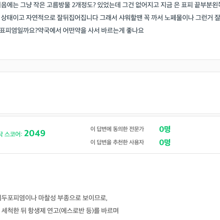
음에는 그냥 작은 고름방물 2개정도? 있었는데 그건 없어지고 지금 은 표피 끝부분왼
 상태이고 자연적으로 잘뒤집어집니다 그래서 샤워할땐 꼭 까서 노페물이나 그런거 
 표피염일까요?약국에서 어떤약을 사서 바르는게 좋나요
0명
이 답변에 동의한 전문가
2049
닥 스코어:
0명
이 답변을 추천한 사용자
귀두포피염이나 마찰성 부종으로 보이므로,
세척한 뒤 항생제 연고(에스로반 등)를 바르며