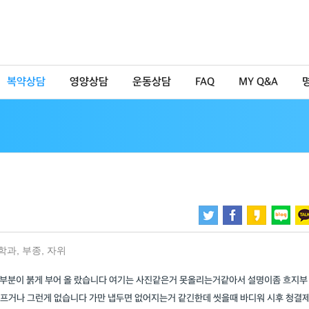
복약상담
영양상담
운동상담
FAQ
MY Q&A
학과
,
부종
,
자위
부분이 붉게 부어 올 랐습니다 여기는 사진같은거 못올리는거같아서 설명이좀 흐지부
아프거나 그런게 없습니다 가만 냅두면 없어지는거 같긴한데 씻을때 바디워 시후 청결