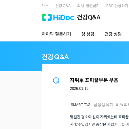
뉴스
건강 Q&A
의사·병원찾기
PRO 신청하기
|
|
|
건강Q&A
하이닥 질문하기
성 상담
건강 상담
자위후 표피끝부분 부음
2026.01.19
남성생식기
,
비뇨의
SMART TAG :
몇일전 평소와 같이 자위했는데 표피끝
지 할수있겠지만 증상은 가렵거나 O 