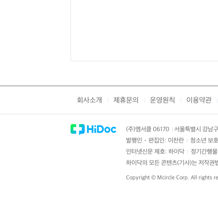
회사소개
제휴문의
운영원칙
이용약관
|
|
|
|
(주)엠서클 06170
서울특별시 강남구 
|
발행인・편집인: 이찬란
청소년 보호
|
인터넷신문 제호: 하이닥
정기간행물 
|
하이닥의 모든 콘텐츠(기사)는 저작권법의
Copyright ©
Mcircle Corp.
All rights r