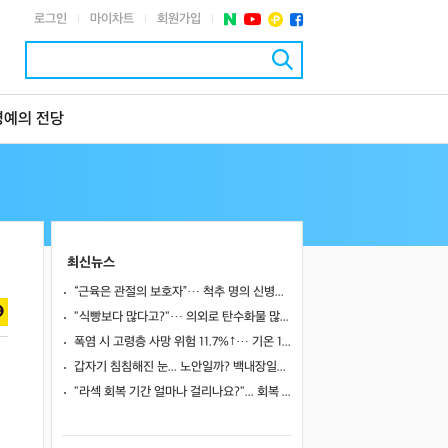
로그인
마이차트
회원가입
|
|
|
명예의 전당
최신뉴스
“근육은 관절의 보호자”… 척추 명의 신병준 교수가 말하는 하체 근육의 힘 [평생운동연구소]
"식빵보다 많다고?"… 의외로 탄수화물 많은 식품 4
폭염 시 고령층 사망 위험 11.7%↑… 기온 1도 오를 때마다 위험 높아져
갑자기 침침해진 눈... 노안일까? 백내장일까?
"라섹 회복 기간 얼마나 걸리나요?"... 회복 과정과 일상 복귀 시점