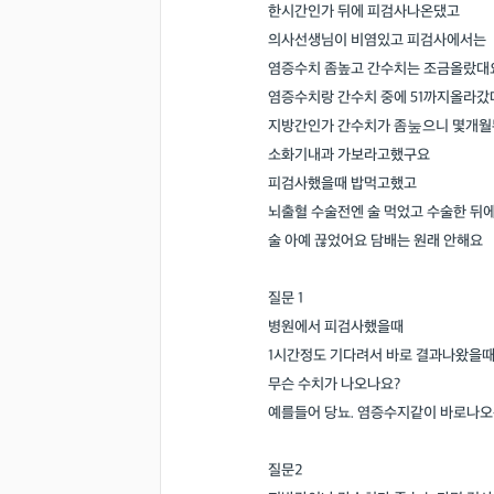
한시간인가 뒤에 피검사나온댔고
의사선생님이 비염있고 피검사에서는
염증수치 좀높고 간수치는 조금올랐대
염증수치랑 간수치 중에 51까지올라갔
지방간인가 간수치가 좀눞으니 몇개
소화기내과 가보라고했구요
피검사했을때 밥먹고했고
뇌출혈 수술전엔 술 먹었고 수술한 뒤
술 아예 끊었어요 담배는 원래 안해요
질문 1
병원에서 피검사했을때
1시간정도 기다려서 바로 결과나왔을때
무슨 수치가 나오나요?
예를들어 당뇨. 염증수지같이 바로나오
질문2