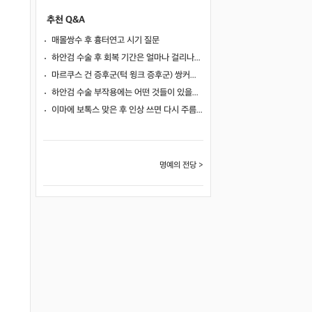
추천 Q&A
매몰쌍수 후 흉터연고 시기 질문
하안검 수술 후 회복 기간은 얼마나 걸리나요?
마르쿠스 건 증후군(턱 윙크 증후군) 쌍커풀 수술 가능 여부
하안검 수술 부작용에는 어떤 것들이 있을까요?
이마에 보톡스 맞은 후 인상 쓰면 다시 주름이 생길까요?
명예의 전당 >