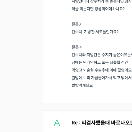
지방간이나 간수치가 좀 높는다면 검
약을 먹는다면 평생먹어야하나요?
질문3
간수치. 지방간 서로틀린가요?
질문 4
간수치와 지방간은 수지가 높은이유는
담배는 원래안하고 술은 뇌출혈 전엔
먹었고 뇌출혈 수술후에 아예 끊었어요
쌀밥에 보리 가끔들어가서 먹고 밖에서
쌀밥먹게되요
Re : 피검사했을때 바로나오