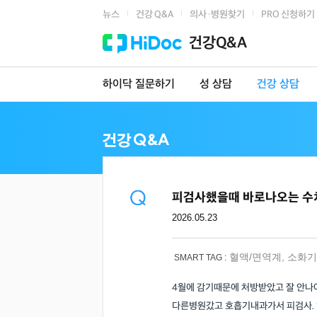
뉴스
건강 Q&A
의사·병원찾기
PRO 신청하기
|
|
|
건강Q&A
하이닥 질문하기
성 상담
건강 상담
피검사했을때 바로나오는 수
2026.05.23
혈액/면역계
,
소화기
SMART TAG :
4월에 감기때문에 처방받았고 잘 안
다른병원갔고 호흡기내과가서 피검사.