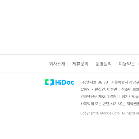
회사소개
제휴문의
운영원칙
이용약관
|
|
|
|
(주)엠서클 06170
서울특별시 강남구 
|
발행인・편집인: 이찬란
청소년 보호
|
인터넷신문 제호: 하이닥
정기간행물 
|
하이닥의 모든 콘텐츠(기사)는 저작권법의
Copyright ©
Mcircle Corp.
All rights r