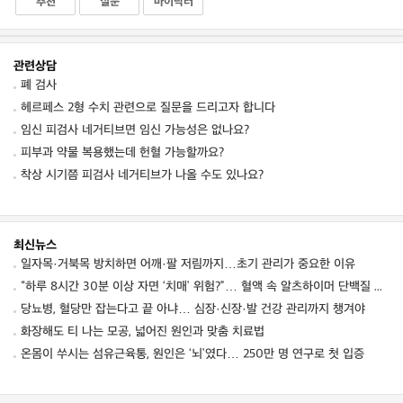
추천
질문
마이닥터
관련상담
폐 검사
헤르페스 2형 수치 관련으로 질문을 드리고자 합니다
임신 피검사 네거티브면 임신 가능성은 없나요?
피부과 약물 복용했는데 헌혈 가능할까요?
착상 시기쯤 피검사 네거티브가 나올 수도 있나요?
최신뉴스
일자목·거북목 방치하면 어깨·팔 저림까지…초기 관리가 중요한 이유
“하루 8시간 30분 이상 자면 ‘치매’ 위험?”… 혈액 속 알츠하이머 단백질 늘었다
당뇨병, 혈당만 잡는다고 끝 아냐… 심장·신장·발 건강 관리까지 챙겨야
화장해도 티 나는 모공, 넓어진 원인과 맞춤 치료법
온몸이 쑤시는 섬유근육통, 원인은 ‘뇌’였다… 250만 명 연구로 첫 입증