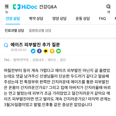
메
건강Q&A
검
뉴
색
건강 상담
복약 상담
영양 상담
운동 상담
FAQ
진료과별 상담
질병증상별 상담
에이즈 피부발진 추가 질문
2026.05.02
|
TAG :
혈액/면역계
,
감염내과
,
에이즈
,
발진
며칠전부터 등이 계속 가렵다고 에이즈 피부발진 아닌지 글 올렸었
는데요 댓글 남겨주신 선생님들이 단순한 두드러기 같다고 말씀해
주셨는데 전 특정부위 한쪽만 간지러운데 에이즈를 통한 피부발진
은 온몸이 간지러운건가요? 그리고 집에 아버지가 간지러울때 바르
는 연고 발랐는데 피부가 조금 가라앉았고 덜간지러운거 같아요 에
이즈 피부발진아면 연고 발라도 계속 간지러운가요? 마지막 관계는
3월26일쯤이였고 발열,인후통 같은 증상은 없었습니다