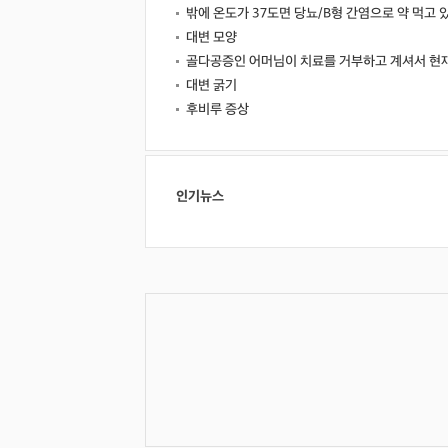
밖에 온도가 37도면 당뇨/B형 간염으로 약 먹고 
대변 모양
골다공증인 어머님이 치료를 거부하고 계셔서 현
대변 굵기
후비루 증상
인기뉴스