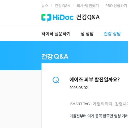
뉴스
건강 Q&A
의사·병원찾기
PRO 신청하기
|
|
|
건강Q&A
하이닥 질문하기
성 상담
건강 상담
에이즈 피부 발진일까요?
2026.05.02
가정의학과
,
감염내
SMART TAG :
며칠전부터 여기 등쪽 한쪽만 엄청 가