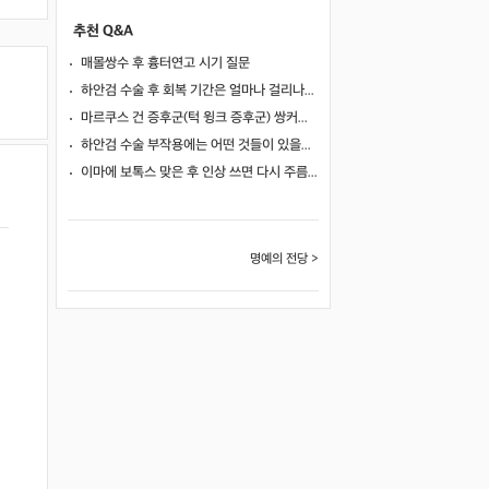
추천 Q&A
매몰쌍수 후 흉터연고 시기 질문
하안검 수술 후 회복 기간은 얼마나 걸리나요?
마르쿠스 건 증후군(턱 윙크 증후군) 쌍커풀 수술 가능 여부
하안검 수술 부작용에는 어떤 것들이 있을까요?
이마에 보톡스 맞은 후 인상 쓰면 다시 주름이 생길까요?
명예의 전당 >