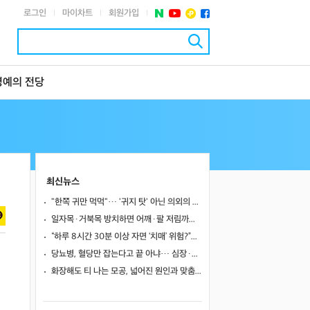
로그인
마이차트
회원가입
|
|
|
명예의 전당
최신뉴스
"한쪽 귀만 먹먹"… '귀지 탓' 아닌 의외의 원인 4가지
일자목·거북목 방치하면 어깨·팔 저림까지…초기 관리가 중요한 이유
“하루 8시간 30분 이상 자면 ‘치매’ 위험?”… 혈액 속 알츠하이머 단백질 늘었다
당뇨병, 혈당만 잡는다고 끝 아냐… 심장·신장·발 건강 관리까지 챙겨야
화장해도 티 나는 모공, 넓어진 원인과 맞춤 치료법