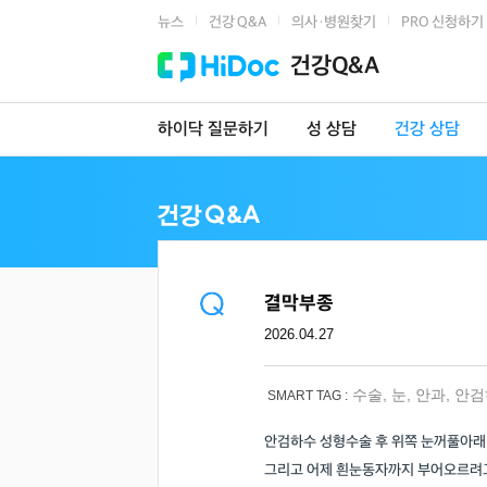
뉴스
건강 Q&A
의사·병원찾기
PRO 신청하기
|
|
|
건강Q&A
하이닥 질문하기
성 상담
건강 상담
결막부종
2026.04.27
수술
,
눈
,
안과
,
안검
SMART TAG :
안검하수 성형수술 후 위쪽 눈꺼풀아래
그리고 어제 흰눈동자까지 부어오르려