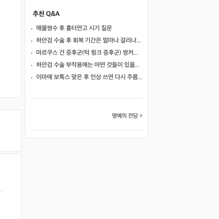
추천 Q&A
매몰쌍수 후 흉터연고 시기 질문
하안검 수술 후 회복 기간은 얼마나 걸리나요?
마르쿠스 건 증후군(턱 윙크 증후군) 쌍커풀 수술 가능 여부
하안검 수술 부작용에는 어떤 것들이 있을까요?
이마에 보톡스 맞은 후 인상 쓰면 다시 주름이 생길까요?
명예의 전당 >