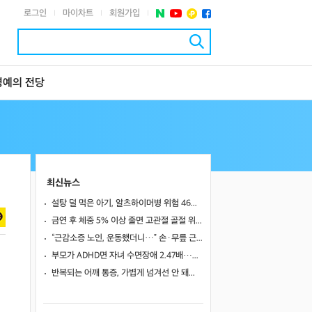
로그인
마이차트
회원가입
|
|
|
명예의 전당
최신뉴스
설탕 덜 먹은 아기, 알츠하이머병 위험 46%↓… 불안장애도 감소
금연 후 체중 5% 이상 줄면 고관절 골절 위험 1.8배↑
“근감소증 노인, 운동했더니…” 손·무릎 근력·보행 속도 모두 개선됐다
부모가 ADHD면 자녀 수면장애 2.47배…정신질환·사고 위험까지 넓게 높였다
반복되는 어깨 통증, 가볍게 넘겨선 안 돼… 원인과 치료 방법 살펴봐야