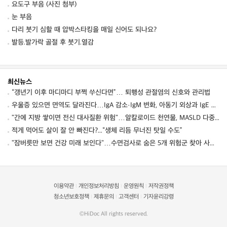
요도구 부음 (사진 첨부)
눈 부음
다리 붓기 심할 때 압박스타킹을 매일 신어도 되나요?
발등.발가락 골절 후 붓기.열감
최신뉴스
“갱년기 이후 마디마디 부쩍 쑤신다면”… 퇴행성 관절염의 신호와 관리법
우울증 있으면 면역도 달라진다…IgA 감소·IgM 변화, 아동기 외상과 IgE 증가로 국소 면역·알레르기 취약성 시사
"간에 지방 쌓이면 전신 대사질환 위험"…알칼로이드 천연물, MASLD 다중 경로 겨냥 새 치료 후보로
적게 먹어도 살이 잘 안 빠진다?...“생체 리듬 무너진 탓일 수도”
"잠버릇만 보면 건강 미래 보인다"…수면검사로 숨은 5개 위험군 찾아 사망·심혈관·뇌질환 예측
이용약관
개인정보처리방침
운영원칙
저작권정책
|
|
|
청소년보호정책
제휴문의
고객센터
기자윤리강령
|
|
|
©HiDoc All rights reserved.