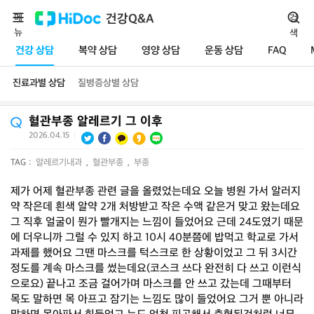
메
건강Q&A
검
뉴
색
건강 상담
복약 상담
영양 상담
운동 상담
FAQ
진료과별 상담
질병증상별 상담
혈관부종 알레르기 그 이후
2026.04.15
|
TAG :
알레르기내과
,
혈관부종
,
부종
제가 어제 혈관부종 관련 글을 올렸었는데요 오늘 병원 가서 알러지
약 작은데 흰색 알약 2개 처방받고 작은 수액 같은거 맞고 왔는데요
그 직후 얼굴이 뭔가 빨개지는 느낌이 들었어요 근데 24도였기 때문
에 더우니까 그럴 수 있지 하고 10시 40분쯤에 밥먹고 학교로 가서
과제를 했어요 그땐 마스크를 턱스크로 한 상황이었고 그 뒤 3시간
정도를 계속 마스크를 썼는데요(코스크 쓰다 완전히 다 쓰고 이런식
으로요) 끝나고 조금 걸어가며 마스크를 안 쓰고 갔는데 그때부터
목도 말하면 목 아프고 잠기는 느낌도 많이 들었어요 그거 뿐 아니라