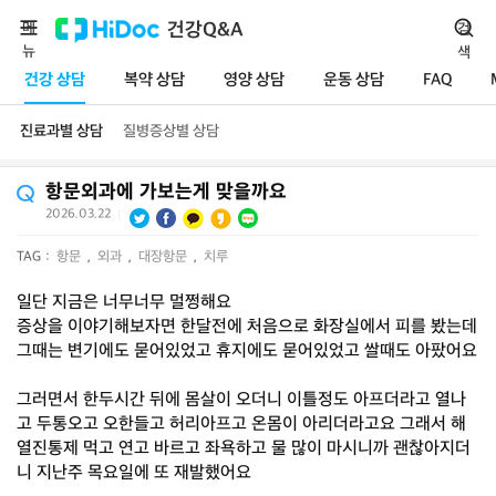
메
건강Q&A
검
뉴
색
건강 상담
복약 상담
영양 상담
운동 상담
FAQ
진료과별 상담
질병증상별 상담
항문외과에 가보는게 맞을까요
2026.03.22
|
TAG :
항문
,
외과
,
대장항문
,
치루
일단 지금은 너무너무 멀쩡해요
증상을 이야기해보자면 한달전에 처음으로 화장실에서 피를 봤는데
그때는 변기에도 묻어있었고 휴지에도 묻어있었고 쌀때도 아팠어요
그러면서 한두시간 뒤에 몸살이 오더니 이틀정도 아프더라고 열나
고 두통오고 오한들고 허리아프고 온몸이 아리더라고요 그래서 해
열진통제 먹고 연고 바르고 좌욕하고 물 많이 마시니까 괜찮아지더
니 지난주 목요일에 또 재발했어요