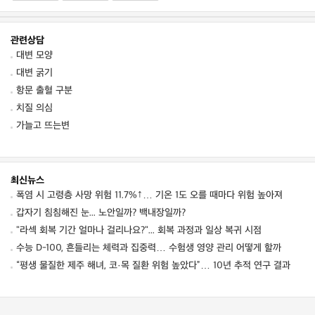
관련상담
대변 모양
대변 굵기
항문 출혈 구분
치질 의심
가늘고 뜨는변
최신뉴스
폭염 시 고령층 사망 위험 11.7%↑… 기온 1도 오를 때마다 위험 높아져
갑자기 침침해진 눈... 노안일까? 백내장일까?
"라섹 회복 기간 얼마나 걸리나요?"... 회복 과정과 일상 복귀 시점
수능 D-100, 흔들리는 체력과 집중력… 수험생 영양 관리 어떻게 할까
“평생 물질한 제주 해녀, 코·목 질환 위험 높았다”… 10년 추적 연구 결과