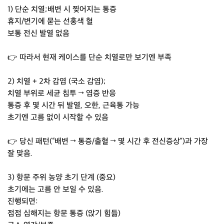
1) 단순 치열;배변 시 찢어지는 통증
휴지/변기에 묻는 선홍색 혈
보통 전신 발열 없음
👉 따라서 현재 케이스를 단순 치열로만 보기엔 부족
2) 치열 + 2차 감염 (국소 감염);
치열 부위로 세균 침투 → 염증 반응
통증 후 몇 시간 뒤 발열, 오한, 근육통 가능
초기엔 고름 없이 시작할 수 있음
👉 당신 패턴(“배변 → 통증/출혈 → 몇 시간 후 전신증상”)과 가장
잘 맞음.
3) 항문 주위 농양 초기 단계 (중요)
초기에는 고름 안 보일 수 있음.
진행되면:
점점 심해지는 항문 통증 (앉기 힘듦)