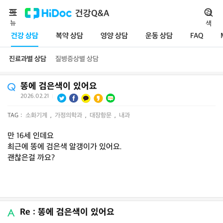
메
건강Q&A
검
뉴
색
건강 상담
복약 상담
영양 상담
운동 상담
FAQ
진료과별 상담
질병증상별 상담
똥에 검은색이 있어요
2026.02.21
|
TAG :
소화기계
,
가정의학과
,
대장항문
,
내과
만 16세 인데요
최근에 똥에 검은색 알갱이가 있어요.
괜찮은걸 까요?
Re : 똥에 검은색이 있어요