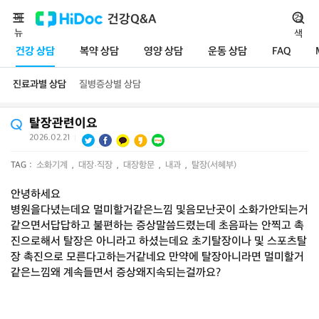
메
건강Q&A
검
뉴
색
건강 상담
복약 상담
영양 상담
운동 상담
FAQ
진료과별 상담
질병증상별 상담
탈장관련이요
2026.02.21
|
TAG :
소화기계
,
대장·직장
,
대장항문
,
내과
,
탈장(서혜부)
안녕하세요
병원을다녔는데요 멀미할거같은느낌 및음모난곳이 소화가안되는거
같으면서답답하고 불편하는 증상말씀드렸는데 초음파는 안찍고 촉
진으로해서 탈장은 아니라고 하셨는데요 초기탈장이나 및 스포츠탈
장 촉진으로 모른다고하는거같네요 만약에 탈장아니라면 멀미할거
같은느낌왜 계속들면서 증상왜지속되는걸까요?