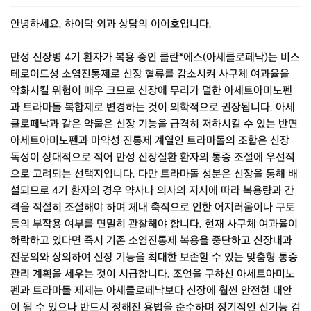
안녕하세요. 하이닥 외과 상담의 이이호입니다.
만성 신장병 4기 환자가 복용 중인 클란*에스(아세클로페낙)는 비스
테로이드성 소염진통제로 신장 혈류를 감소시켜 사구체 여과율을
악화시킬 위험이 매우 크므로 신장에 무리가 덜한 아세트아미노펜
과 트라마돌 복합제로 변경하는 것이 의학적으로 권장됩니다. 아세
클로페낙과 같은 약물은 신장 기능을 급격히 저하시킬 수 있는 반면
아세트아미노펜과 마약성 진통제 계열인 트라마돌의 조합은 신장
독성이 상대적으로 적어 만성 신장질환 환자의 통증 조절에 우선적
으로 고려되는 선택지입니다. 다만 트라마돌 성분은 신장을 통해 배
설되므로 4기 환자의 경우 약사나 의사의 지시에 따라 복용량과 간
격을 적절히 조절해야 하며 체내 축적으로 인한 어지러움이나 구토
등의 부작용 여부를 면밀히 관찰해야 합니다. 현재 사구체 여과율이
하락하고 있다면 즉시 기존 소염진통제 복용을 중단하고 신장내과
전문의와 상의하여 신장 기능을 최대한 보존할 수 있는 맞춤형 통증
관리 계획을 세우는 것이 시급합니다. 조언을 구하신 아세트아미노
펜과 트라마돌 제제는 아세클로페낙보다 신장에 훨씬 안전한 대안
이 될 수 있으나 반드시 정해진 용법을 준수하며 정기적인 신기능 검