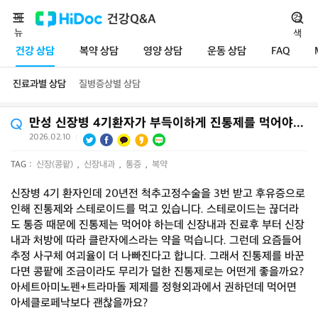
메
건강Q&A
검
뉴
색
건강 상담
복약 상담
영양 상담
운동 상담
FAQ
진료과별 상담
질병증상별 상담
만성 신장병 4기환자가 부득이하게 진통제를 먹어야...
2026.02.10
|
TAG :
신장(콩팥)
,
신장내과
,
통증
,
복약
신장병 4기 환자인데 20년전 척추고정수술을 3번 받고 후유증으로
인해 진통제와 스테로이드를 먹고 있습니다. 스테로이드는 끊더라
도 통증 때문에 진통제는 먹어야 하는데 신장내과 진료후 부터 신장
내과 처방에 따라 클란자에스라는 약을 먹습니다. 그런데 요즘들어
추정 사구체 여괴율이 더 나빠진다고 합니다. 그래서 진통제를 바꾼
다면 콩팥에 조금이라도 무리가 덜한 진통제로는 어떤게 좋을까요?
아세트아미노펜+트라마돌 제제를 정형외과에서 권하던데 먹어면
아세클로페낙보다 괜찮을까요?